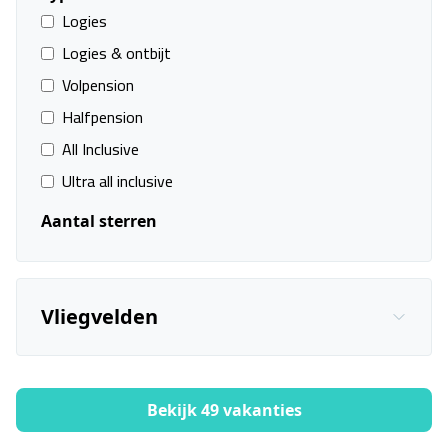
Logies
Logies & ontbijt
Hotel Portofino
Volpension
Veneto, Lido di Jesolo
Halfpension
08 sep. - 14 sep.
All Inclusive
Ultra all inclusive
Vanafprijs p.p.
Bekijk
deal
€ 671,00
Aantal sterren
Vliegvelden
Bekijk 49 vakanties
Filters