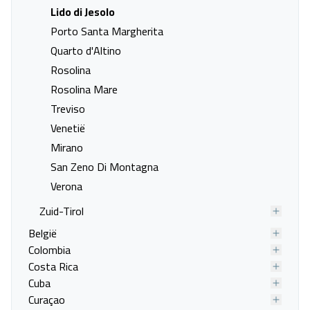
Lido di Jesolo
Porto Santa Margherita
Quarto d'Altino
Rosolina
Rosolina Mare
Treviso
Venetië
Mirano
San Zeno Di Montagna
Verona
Zuid-Tirol
Hotel Kennedy
België
Veneto, Lido di Jesolo
Colombia
08 sep. - 14 sep.
Costa Rica
Cuba
Vanafprijs p.p.
Curaçao
Bekijk
deal
€ 574,00