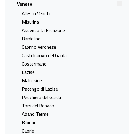
Veneto
Alles in Veneto
Misurina
Assenza Di Brenzone
Bardolino
Hotel Galassia Suites & Spa
Caprino Veronese
Veneto, Lido di Jesolo
Castelnuovo del Garda
07 sep. - 11 sep.
Costermano
Lazise
Vanafprijs p.p.
Bekijk
deal
€ 749,00
Malcesine
Pacengo di Lazise
Peschiera del Garda
Torri del Benaco
Abano Terme
Bibione
Caorle