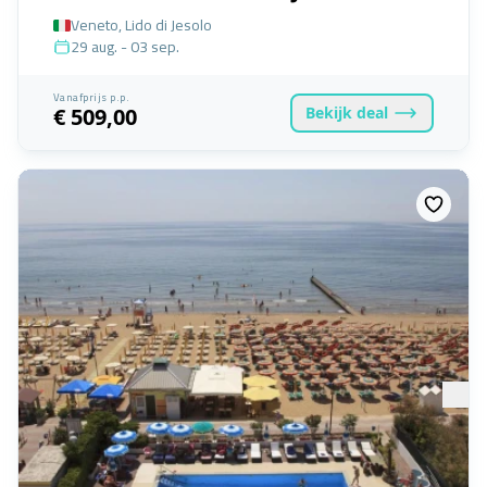
Veneto, Lido di Jesolo
29 aug. - 03 sep.
Vanafprijs p.p.
Bekijk
deal
€ 509,00