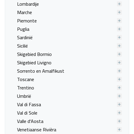
Veneto, Lido di Jesolo
Lombardije
07 sep. - 10 sep.
Marche
Piemonte
Vanafprijs p.p.
Bekijk
deal
€ 479,00
Puglia
Sardinië
Sicilië
Skigebied Bormio
Skigebied Livigno
Sorrento en Amalfikust
Toscane
Trentino
Umbrië
Val di Fassa
Val di Sole
Valle d'Aosta
Venetiaanse Rivièra