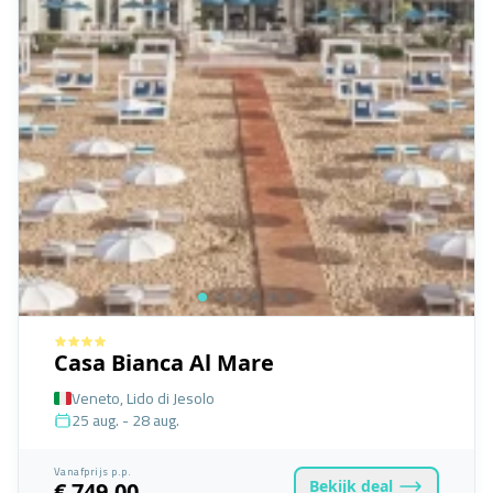
Casa Bianca Al Mare
Veneto, Lido di Jesolo
25 aug. - 28 aug.
Vanafprijs p.p.
Bekijk
deal
€ 749,00