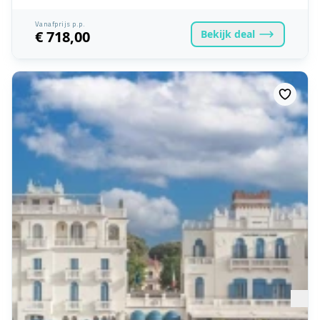
Vanafprijs p.p.
Bekijk
deal
€ 718,00