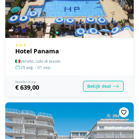
Hotel Panama
Veneto, Lido di Jesolo
29 aug. - 01 sep.
Vanafprijs p.p.
Bekijk
deal
€ 639,00