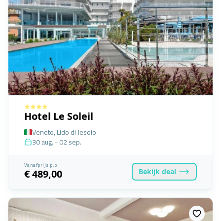
Hotel Le Soleil
Veneto, Lido di Jesolo
30 aug. - 02 sep.
Vanafprijs p.p.
Bekijk
deal
€ 489,00