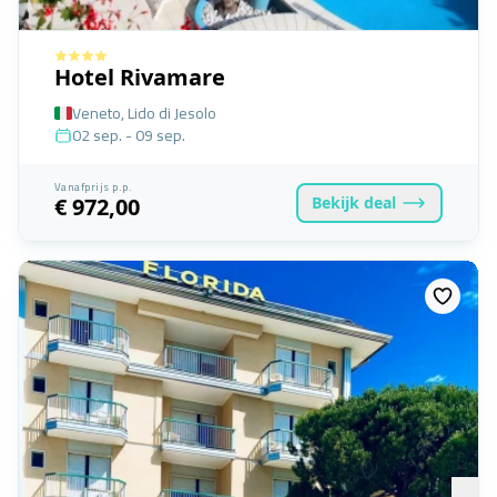
Hotel Rivamare
Veneto, Lido di Jesolo
02 sep. - 09 sep.
Vanafprijs p.p.
Bekijk
deal
€ 972,00