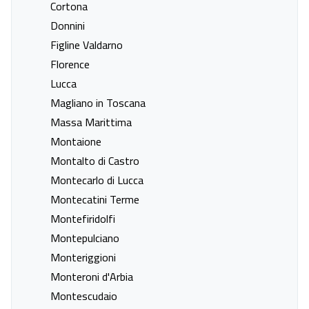
Cortona
Last minute naar Letojanni
Last minute naar Marina di
Donnini
Modica
Figline Valdarno
Last minute naar Mazara del
Last minute naar Mazzeo
Florence
Vallo
Lucca
Last minute naar Palermo
Last minute naar Panarea
Magliano in Toscana
Last minute naar Piazza
Last minute naar Pollina
Massa Marittima
Armerina
Montaione
Last minute naar San Vito Lo
Last minute naar Sciacca
Montalto di Castro
Capo
Montecarlo di Lucca
Last minute naar Siracusa
Last minute naar Taormina
Montecatini Terme
Last minute naar Taormina
Last minute naar La Villa In
Montefiridolfi
Mazzaro
Badia
Montepulciano
Last minute naar Valles
Last minute naar La Thuile
Monteriggioni
Last minute naar Baratti
Last minute naar Campiglia
Monteroni d'Arbia
Marittima
Montescudaio
Last minute naar Castagneto
Last minute naar Castiglione