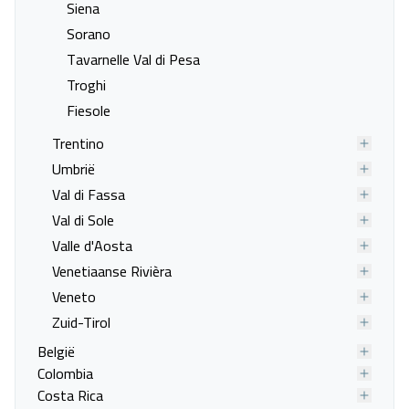
Siena
Last minute naar Vada
Last minute naar Viareggio
Sorano
Last minute naar Albinia
Last minute naar Artimino
Tavarnelle Val di Pesa
Last minute naar Asciano
Last minute naar Bagnaia
Troghi
Last minute naar Caldana
Last minute naar Capannole
Fiesole
Last minute naar Capoliveri
Last minute naar Careggine
Last minute naar Casanova
Last minute naar Casole d'Elsa
Trentino
Last minute naar Castel del
Last minute naar Castellina In
Umbrië
Piano
Chianti
Val di Fassa
Last minute naar
Last minute naar Cavriglia
Val di Sole
Castelvecchio Pascoli
Valle d'Aosta
Last minute naar Cerreto Guidi
Last minute naar Chianciano
Venetiaanse Rivièra
Terme
Veneto
Last minute naar Colle Di Val
Last minute naar Cortona
Zuid-Tirol
D'Elsa
België
Last minute naar Donnini
Last minute naar Figline
Colombia
Valdarno
Costa Rica