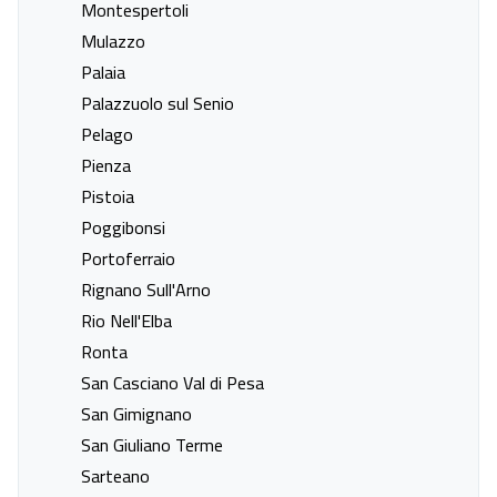
Montespertoli
Carducci
della Pescaia
Mulazzo
Last minute naar Cecina
Last minute naar Donoratico
Palaia
Last minute naar Follonica
Last minute naar Forte dei
Palazzuolo sul Senio
Marmi
Pelago
Last minute naar Lido di
Last minute naar Marina di
Pienza
Camaiore
Bibbona
Pistoia
Last minute naar Marina di
Last minute naar Marina di
Poggibonsi
Castagneto Carducci
Grosseto
Portoferraio
Last minute naar Marina di
Last minute naar Marina di
Rignano Sull'Arno
Massa
Pietrasanta
Rio Nell'Elba
Last minute naar Massa
Last minute naar Monteverdi
Ronta
Marittimo
San Casciano Val di Pesa
Last minute naar Pisa
Last minute naar Riotorto
San Gimignano
Last minute naar Rosignano
Last minute naar San Vincenzo
San Giuliano Terme
Marittimo
Sarteano
Last minute naar Scarlino
Last minute naar Tirrenia