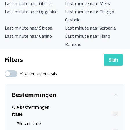
Last minute naar Ghiffa
Last minute naar Meina
Last minute naar Oggebbio
Last minute naar Oleggio
Castello
Last minute naar Stresa
Last minute naar Verbania
Last minute naar Canino
Last minute naar Fiano
Romano
Last minute naar Ladispoli
Last minute naar Ostia Antica
Sluit
Filters
Last minute naar Rome
Last minute naar Ameglia
Last minute naar Albavilla
Last minute naar Bergamo
Alleen super deals
Last minute naar Ghirla
Last minute naar Grandola ed
Uniti
Last minute naar Idro
Last minute naar Induno Olona
Bestemmingen
Last minute naar Milaan
Last minute naar Porlezza
Alle bestemmingen
Last minute naar San Vittore
Last minute naar Santa
Italië
Caterina Valfurva
Alles in Italië
Last minute naar Saronno
Last minute naar Sestriere