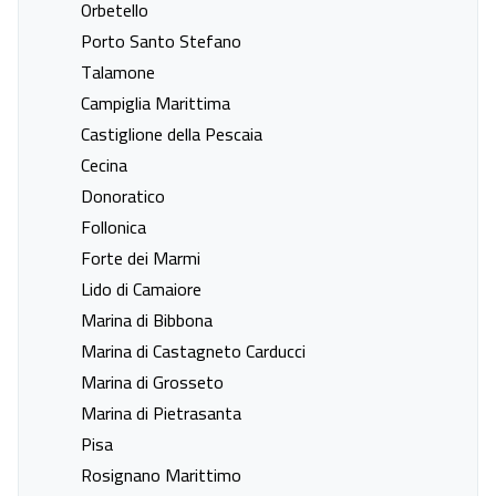
Orbetello
Last minute naar Castellinaldo
Last minute naar Dormelletto
Porto Santo Stefano
Last minute naar Moncalvo
Last minute naar Santa
Talamone
d'Asti
Vittoria d'Alba
Campiglia Marittima
Last minute naar Sauze D'Oulx
Last minute naar Savigliano
Castiglione della Pescaia
Last minute naar Terruggia
Last minute naar Vogogna
Cecina
Last minute naar Alberobello
Last minute naar Carovigno
Donoratico
Last minute naar Castellaneta
Last minute naar Castellaneta
Follonica
Marina
Forte dei Marmi
Last minute naar Conca
Last minute naar Fasano
Lido di Camaiore
Specchiulla
Marina di Bibbona
Last minute naar Gallipoli
Last minute naar Giovinazzo
Marina di Castagneto Carducci
Last minute naar Lecce
Last minute naar Lido Marini
Marina di Grosseto
Last minute naar Marina Di
Last minute naar Marina Di
Marina di Pietrasanta
Ostuni
Pulsano
Pisa
Last minute naar Mesagne
Last minute naar Monopoli
Rosignano Marittimo
Last minute naar Otranto
Last minute naar Peschici