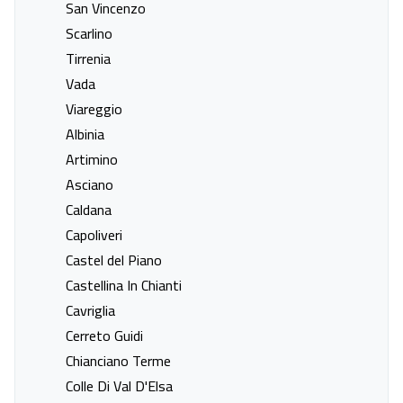
San Vincenzo
Last minute naar Polignano a
Last minute naar Santa Maria
Scarlino
Mare
al Bagno
Tirrenia
Last minute naar Savelletri Di
Last minute naar Selva di
Vada
Fasano
Fasano
Viareggio
Last minute naar Torre Canne
Last minute naar Ugento
Albinia
Last minute naar Uggiano La
Last minute naar Vernole
Artimino
Chiesa
Asciano
Last minute naar Augusta
Last minute naar Campofelice
Caldana
di Roccella
Capoliveri
Last minute naar Castelbuono
Last minute naar
Castel del Piano
Castelvetrano
Castellina In Chianti
Last minute naar Castiglione
Last minute naar Cefalù
Cavriglia
Di Sicilia
Cerreto Guidi
Last minute naar Fondachello
Last minute naar Gaggi
Chianciano Terme
Last minute naar Giardini-
Last minute naar Giarre
Colle Di Val D'Elsa
Naxos