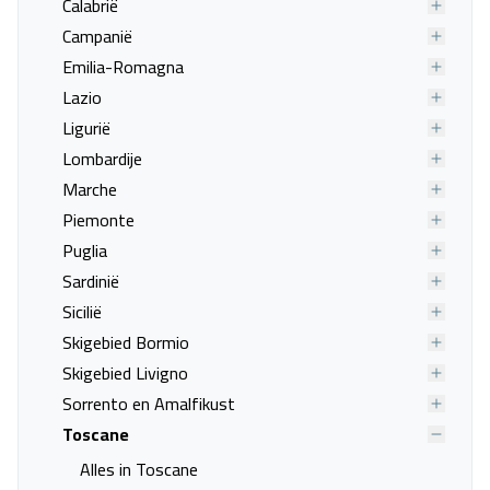
Calabrië
Last minute naar Varese
Last minute naar Cingoli
Campanië
Last minute naar Fano
Last minute naar Gradara
Emilia-Romagna
Last minute naar
Last minute naar Loreto
Lazio
Grottammare
Ligurië
Last minute naar
Last minute naar
Lombardije
Monteciccardo
Montegiorgio
Marche
Last minute naar Pesaro
Last minute naar San
Piemonte
Benedetto Del Tronto
Puglia
Last minute naar Sant'Elpidio
Last minute naar Senigallia
Sardinië
a Mare
Sicilië
Last minute naar Serrungarina
Last minute naar Fonteblanda
Skigebied Bormio
Last minute naar Orbetello
Last minute naar Porto Santo
Skigebied Livigno
Stefano
Sorrento en Amalfikust
Last minute naar Talamone
Last minute naar Alagna
Toscane
Valsesia
Alles in Toscane
Last minute naar Alba
Last minute naar Arona