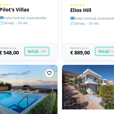
Pilot's Villas
Elios Hill
Kreta Centraal, Koutouloufari
Kreta Centraal, Koutoulouf
28 sep. - 05 okt.
28 sep. - 01 okt.
Vanafprijs p.p.
Vanafprijs p.p.
Bekijk
Bekijk
€ 548,00
€ 889,00