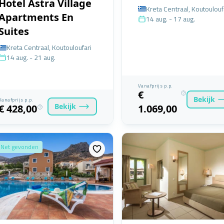
Hotel Astra Village
Kreta Centraal, Koutoulouf
Apartments En
14 aug. - 17 aug.
Suites
Kreta Centraal, Koutouloufari
14 aug. - 21 aug.
Vanafprijs p.p.
€
Bekijk
Vanafprijs p.p.
Bekijk
€ 428,00
1.069,00
Net gevonden