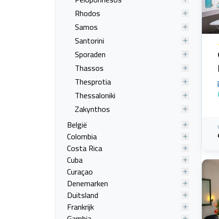
Rhodos
Samos
Santorini
Sporaden
Thassos
Thesprotia
Thessaloniki
Zakynthos
België
Colombia
Costa Rica
Cuba
Curaçao
Denemarken
Duitsland
Frankrijk
Gambia