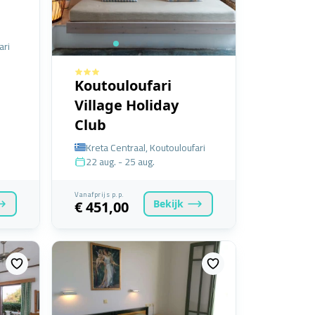
ari
Koutouloufari
Village Holiday
Club
Kreta Centraal, Koutouloufari
22 aug. - 25 aug.
Vanafprijs p.p.
Bekijk
€ 451,00