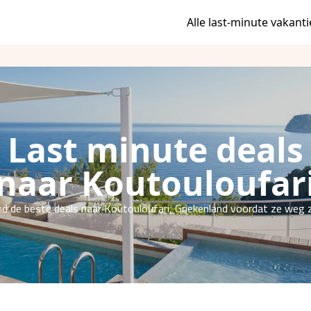
Alle last-minute vakanti
Last minute deals
naar Koutouloufar
nd de beste deals naar Koutouloufari, Griekenland voordat ze weg z