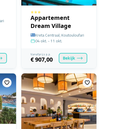
Appartement
ari
Dream Village
Kreta Centraal, Koutouloufari
04 okt. - 11 okt.
Vanafprijs p.p.
Bekijk
€ 907,00