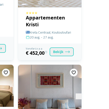
ari
Appartementen
Kristi
Kreta Centraal, Koutouloufari
20 aug. - 27 aug.
Vanafprijs p.p.
Bekijk
€ 452,00