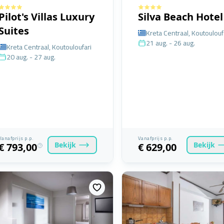
Pilot's Villas Luxury
Silva Beach Hotel
Suites
Kreta Centraal, Koutoulouf
21 aug. - 26 aug.
Kreta Centraal, Koutouloufari
20 aug. - 27 aug.
Vanafprijs p.p.
Vanafprijs p.p.
Bekijk
Bekijk
€ 793,00
€ 629,00