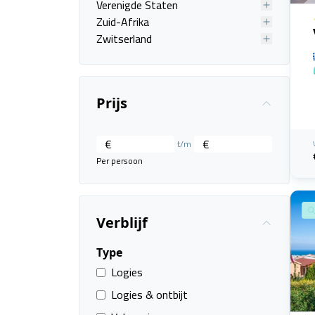
Verenigde Staten
Zuid-Afrika
Zwitserland
Prijs
€
€
t/m
Per persoon
Verblijf
Type
Logies
Logies & ontbijt