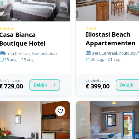
Iliostasi Beach
Casa Bianca
Appartementen
Boutique Hotel
Kreta Centraal, Koutoulouf
Kreta Centraal, Koutouloufari
26 aug. - 01 sep.
25 aug. - 28 aug.
Vanafprijs p.p.
Vanafprijs p.p.
Bekijk
Bekijk
€ 729,00
€ 399,00