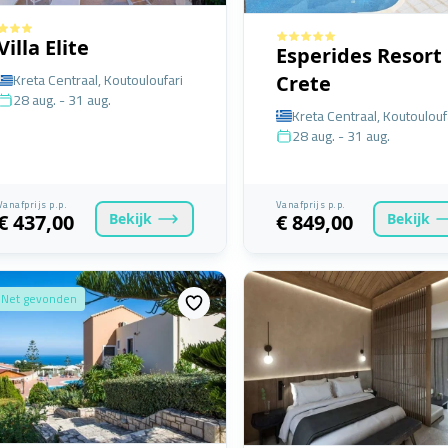
Villa Elite
Esperides Resort
Kreta Centraal, Koutouloufari
Crete
28 aug. - 31 aug.
Kreta Centraal, Koutoulouf
28 aug. - 31 aug.
Vanafprijs p.p.
Vanafprijs p.p.
Bekijk
Bekijk
€ 437,00
€ 849,00
Net gevonden