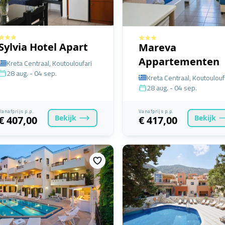
Sylvia Hotel Apart
Mareva
Appartementen
Kreta Centraal, Koutouloufari
28 aug. - 04 sep.
Kreta Centraal, Koutoulouf
28 aug. - 04 sep.
Vanafprijs p.p.
Vanafprijs p.p.
Bekijk
Bekijk
€ 407,00
€ 417,00