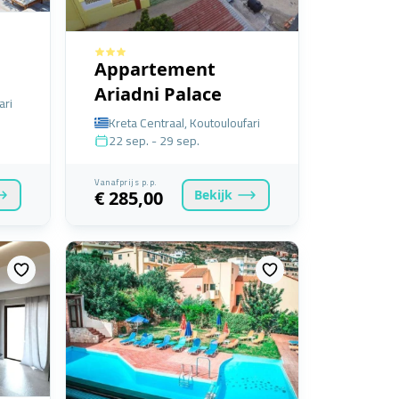
Appartement
Ariadni Palace
ari
Kreta Centraal, Koutouloufari
22 sep. - 29 sep.
Vanafprijs p.p.
Bekijk
€ 285,00