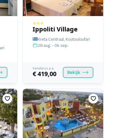
Ippoliti Village
Kreta Centraal, Koutouloufari
28 aug. - 04 sep.
ari
Vanafprijs p.p.
Bekijk
€ 419,00