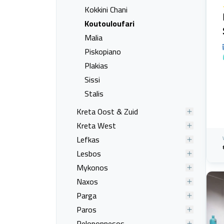
Kokkini Chani
Koutouloufari
Malia
Piskopiano
Plakias
Sissi
Stalis
Kreta Oost & Zuid
Kreta West
Lefkas
Lesbos
Mykonos
Naxos
Parga
Paros
Peloponnesos