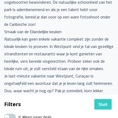
vogelsoorten bewonderen. De natuurlijke schoonheid van het
park is adembenemend en als je een talent hebt voor
fotografie, bereid je dan voor op een ware fotoshoot onder
de Caribische zon!
Smaak van de Eilandelijke keuken
Natuurlijk kan geen enkele vakantie compleet zijn zonder de
lokale keuken te proeven. In Westpunt vind je tal van gezellige
strandtenten en restaurants waar je kunt genieten van
heerlijke, vers bereide visgerechten. Probeer zeker ook de
lokale rum uit, je zult versteld staan van de rijke smaken.
Je last-minute vakantie naar Westpunt, Curaçao is
ongetwijfeld een avontuur dat je je leven lang zult herinneren.
Dus, waar wacht je nog op? Pak je zonnebril, kom lekker
achterover liggen en geniet van het eindeloze blauw van de
Sluit
Filters
Caribische Zee, omlijst door weelderig groen en de
verbazingwekkende diversiteit van het eiland. Tijd om je reis
Alleen super deals