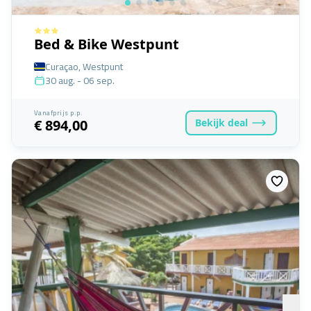
Bed & Bike Westpunt
Curaçao, Westpunt
30 aug. - 06 sep.
Vanafprijs p.p.
Bekijk
deal
€ 894,00