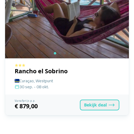
Rancho el Sobrino
Curaçao, Westpunt
30 sep. - 08 okt.
Vanafprijs p.p.
Bekijk
deal
€ 879,00