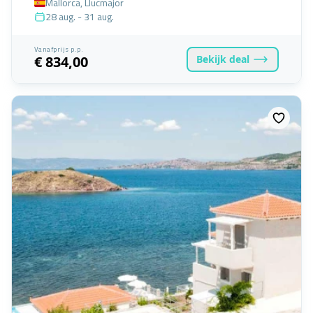
Mallorca, Llucmajor
28 aug. - 31 aug.
Vanafprijs p.p.
Bekijk
deal
€ 834,00