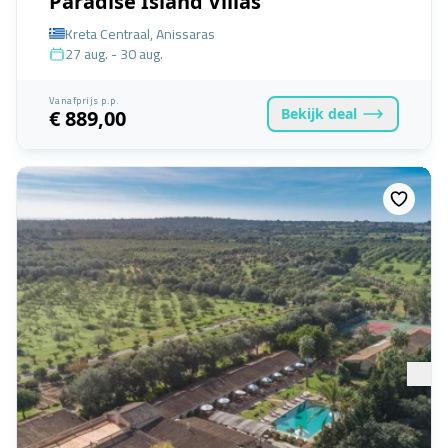
Paradise Island Villas
Kreta Centraal, Anissaras
27 aug. - 30 aug.
Vanafprijs p.p.
Bekijk
deal
€ 889,00