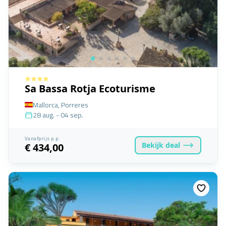
Sa Bassa Rotja Ecoturisme
Mallorca, Porreres
28 aug. - 04 sep.
Vanafprijs p.p.
Bekijk
deal
€ 434,00