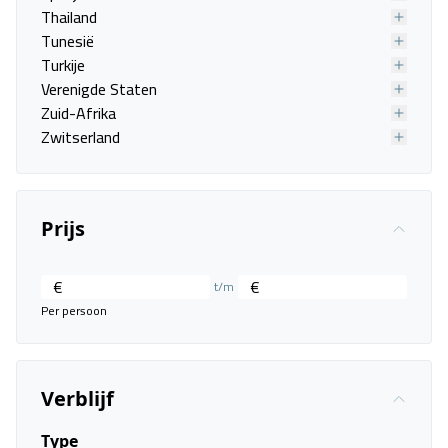
Thailand
Tunesië
Turkije
Verenigde Staten
Zuid-Afrika
Zwitserland
Prijs
€
€
t/m
Santorini View
Per persoon
Santorini, Akrotiri
30 aug. - 02 sep.
Verblijf
Vanafprijs p.p.
Bekijk
deal
€ 699,00
Type