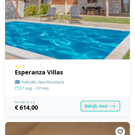
Esperanza Villas
Chalkidiki, Nea Moudania
27 aug. - 03 sep.
Vanafprijs p.p.
Bekijk
deal
€ 614,00