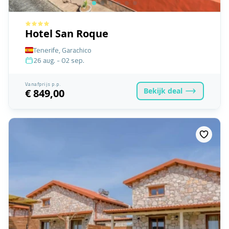
Hotel San Roque
Tenerife, Garachico
26 aug. - 02 sep.
Vanafprijs p.p.
Bekijk
deal
€ 849,00