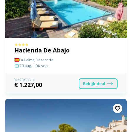
Hacienda De Abajo
La Palma, Tazacorte
28 aug. - 04 sep.
Vanafprijs p.p.
Bekijk
deal
€ 1.227,00