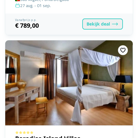
27 aug. - 01 sep.
Vanafprijs p.p.
Bekijk
deal
€ 789,00