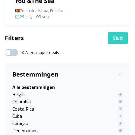
You &The Sea
Costa de Lisboa, Ericeira
29 aug. - 03 sep.
Vanafprijs p.p.
Bekijk
deal
€ 589,00
Sluit
Filters
Alleen super deals
Bestemmingen
Alle bestemmingen
België
Colombia
Costa Rica
Cuba
Curaçao
Denemarken