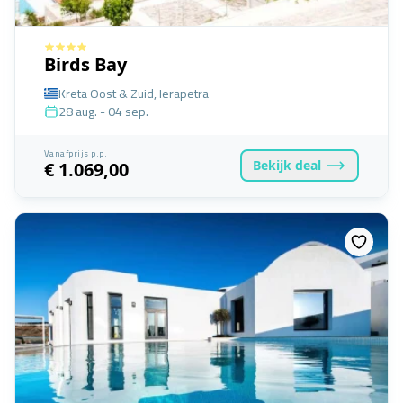
Birds Bay
Kreta Oost & Zuid, Ierapetra
28 aug. - 04 sep.
Vanafprijs p.p.
Bekijk
deal
€ 1.069,00