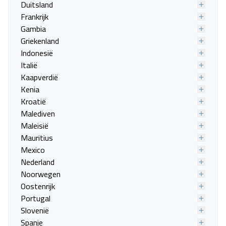
Duitsland
Frankrijk
Gambia
Hotel Etna
Griekenland
Sicilië, Giarre
Indonesië
30 aug. - 06 sep.
Italië
Kaapverdië
Vanafprijs p.p.
Kenia
Bekijk
deal
€ 430,00
Kroatië
Malediven
Maleisië
Mauritius
Mexico
Nederland
Noorwegen
Oostenrijk
Portugal
Slovenië
Spanje