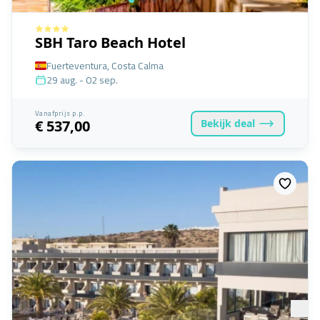
SBH Taro Beach Hotel
Fuerteventura, Costa Calma
29 aug. - 02 sep.
Vanafprijs p.p.
Bekijk
deal
€ 537,00