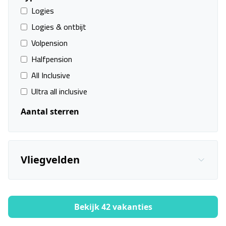
Logies
Logies & ontbijt
Club Jandía Princess
Volpension
Fuerteventura, Costa Calma
08 sep. - 14 sep.
Halfpension
All Inclusive
Vanafprijs p.p.
Bekijk
deal
€ 1.230,00
Ultra all inclusive
Aantal sterren
Vliegvelden
Bekijk 42 vakanties
Filters