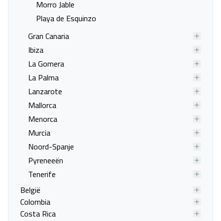
Morro Jable
Playa de Esquinzo
Gran Canaria
Ibiza
La Gomera
La Palma
Lanzarote
Mallorca
Menorca
Murcia
Noord-Spanje
Esquinzo Y Monte Del Mar
Pyreneeën
Fuerteventura, Costa Calma
03 sep. - 10 sep.
Tenerife
België
Vanafprijs p.p.
Colombia
Bekijk
deal
€ 512,00
Costa Rica