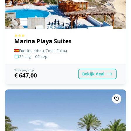
Marina Playa Suites
Fuerteventura, Costa Calma
26 aug. - 02 sep.
Vanafprijs p.p.
Bekijk
deal
€ 647,00