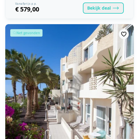
Vanafprijs p.p.
Bekijk
deal
€ 579,00
Net gevonden