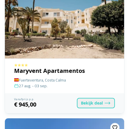
Maryvent Apartamentos
Fuerteventura, Costa Calma
27 aug. - 03 sep.
Vanafprijs p.p.
Bekijk
deal
€ 945,00