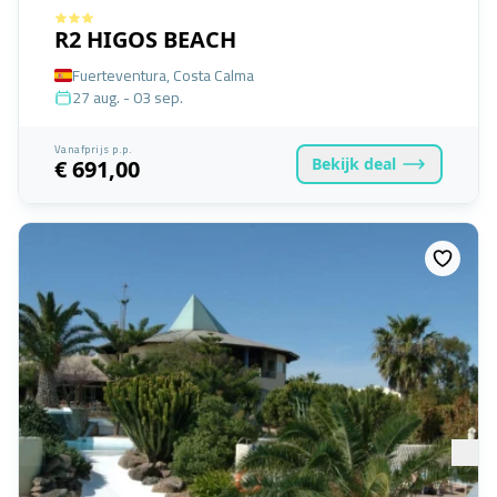
R2 HIGOS BEACH
Fuerteventura, Costa Calma
27 aug. - 03 sep.
Vanafprijs p.p.
Bekijk
deal
€ 691,00