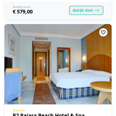
Vanafprijs p.p.
Bekijk
deal
€ 579,00
R2 Pajara Beach Hotel & Spa