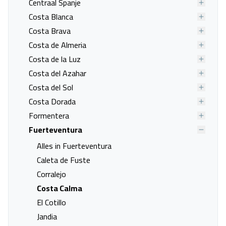
Centraal Spanje
Costa Blanca
Costa Brava
Costa de Almeria
Costa de la Luz
Costa del Azahar
Costa del Sol
Costa Dorada
Formentera
Fuerteventura
Hotel Cooee Taimar
Alles in Fuerteventura
Fuerteventura, Costa Calma
01 sep. - 08 sep.
Caleta de Fuste
Corralejo
Vanafprijs p.p.
Costa Calma
Bekijk
deal
€ 407,00
El Cotillo
Jandia