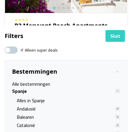
R2 Maryvent Beach Apartments
Fuerteventura, Costa Calma
Sluit
Filters
29 aug. - 01 sep.
Alleen super deals
Vanafprijs p.p.
Bekijk
deal
€ 649,00
Bestemmingen
Alle bestemmingen
Spanje
Alles in Spanje
Andalusië
Balearen
Catalonië