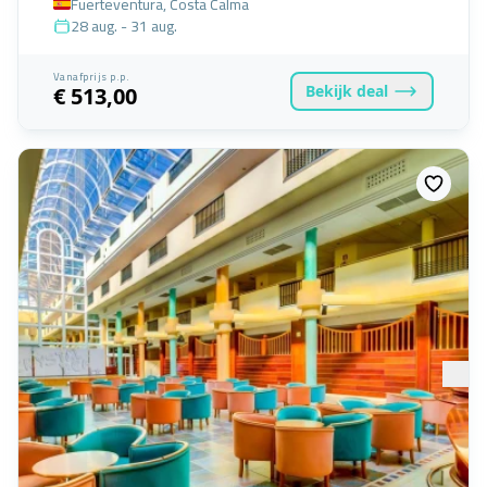
Fuerteventura, Costa Calma
28 aug. - 31 aug.
Vanafprijs p.p.
Bekijk
deal
€ 513,00