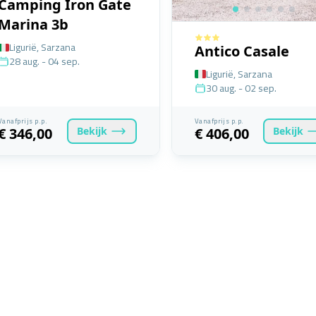
Camping Iron Gate
Marina 3b
Ligurië, Sarzana
Antico Casale
28 aug. - 04 sep.
Ligurië, Sarzana
30 aug. - 02 sep.
Vanafprijs p.p.
Vanafprijs p.p.
Bekijk
Bekijk
€ 346,00
€ 406,00