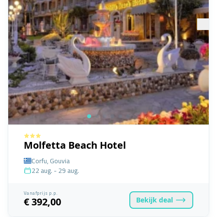
Molfetta Beach Hotel
Corfu, Gouvia
22 aug. - 29 aug.
Vanafprijs p.p.
Bekijk
deal
€ 392,00