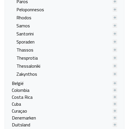
Paros
Vanafprijs p.p.
Bekijk
deal
€ 274,00
Peloponnesos
Rhodos
Samos
Santorini
Sporaden
Thassos
Thesprotia
Thessaloniki
Zakynthos
België
Colombia
Costa Rica
Cuba
Curaçao
Denemarken
Duitsland