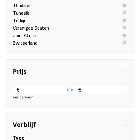
Thailand
Tunesië
Turkije
Verenigde Staten
Zuid-Afrika
Zwitserland
Prijs
€
€
t/m
Per persoon
Louvre Hotel
Verblijf
Corfu, Gouvia
Type
26 sep. - 03 okt.