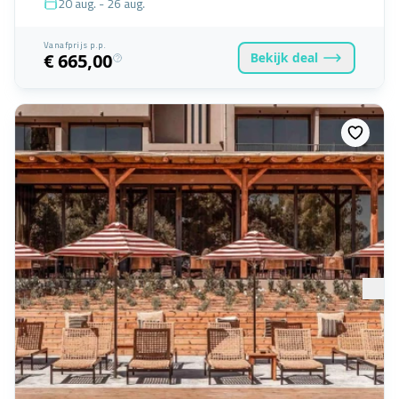
20 aug. - 26 aug.
Vanafprijs p.p.
Bekijk
deal
€ 665,00