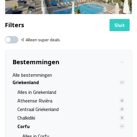
Sluit
Filters
Alleen super deals
Palapart Gikas Suites & Studios
Corfu, Gouvia
14 sep. - 21 sep.
Bestemmingen
Alle bestemmingen
Vanafprijs p.p.
Bekijk
deal
€ 201,00
Griekenland
Alles in Griekenland
Atheense Rivièra
Centraal Griekenland
Chalkidiki
Corfu
Alles in Corfu