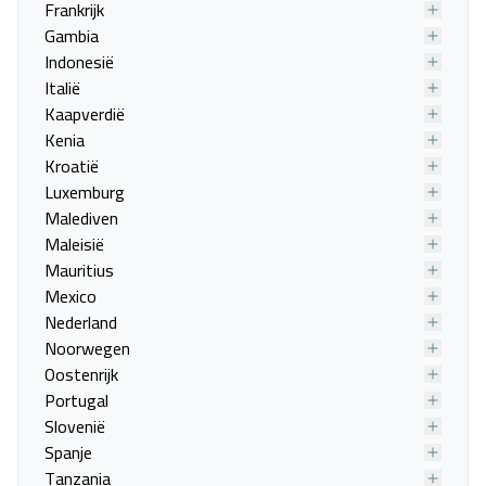
Frankrijk
Gambia
Indonesië
Italië
Kaapverdië
Kenia
Kroatië
Luxemburg
Malediven
Angela Hotel & Apartments
Maleisië
Mauritius
Corfu, Gouvia
Mexico
24 sep. - 01 okt.
Nederland
Noorwegen
Vanafprijs p.p.
Bekijk
deal
€ 338,00
Oostenrijk
Portugal
Slovenië
Spanje
Tanzania