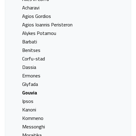
Acharavi
Agios Gordios
Agios Ioannis Peristeron
Alykes Potamou
Barbati
Benitses
Hotel Galaxias
Corfu-stad
Corfu, Gouvia
Dassia
17 sep. - 23 sep.
Ermones
Glyfada
Vanafprijs p.p.
Bekijk
deal
€ 745,00
Gouvia
Ipsos
Kanoni
Kommeno
Messonghi
Moraitika