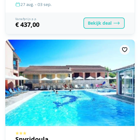
27 aug. - 03 sep.
Vanafprijs p.p.
Bekijk
deal
€ 437,00
Spyridoula