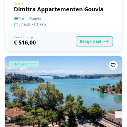
Dimitra Appartementen Gouvia
Corfu, Gouvia
27 aug. - 01 sep.
Vanafprijs p.p.
Bekijk
deal
€ 516,00
Net gevonden