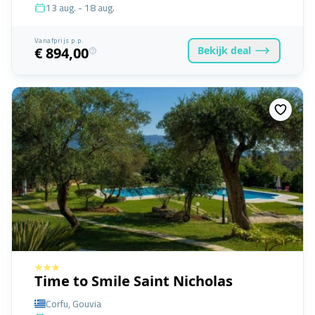
13 aug. - 18 aug.
Vanafprijs p.p.
Bekijk
deal
€ 894,00
Time to Smile Saint Nicholas
Corfu, Gouvia