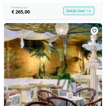
Vanafprijs p.p.
Bekijk
deal
€ 265,00