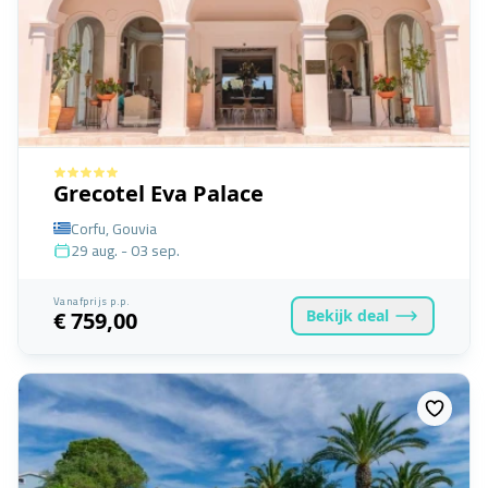
Grecotel Eva Palace
Corfu, Gouvia
29 aug. - 03 sep.
Vanafprijs p.p.
Bekijk
deal
€ 759,00