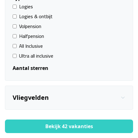
Logies
Vanafprijs p.p.
Logies & ontbijt
Bekijk
deal
€ 281,00
Volpension
Halfpension
All Inclusive
Ultra all inclusive
Aantal sterren
Vliegvelden
Bekijk 42 vakanties
Filters