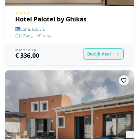
Hotel Palotel by Ghikas
Corfu, Gouvia
27 aug. - 01 sep.
Vanafprijs p.p.
Bekijk
deal
€ 336,00