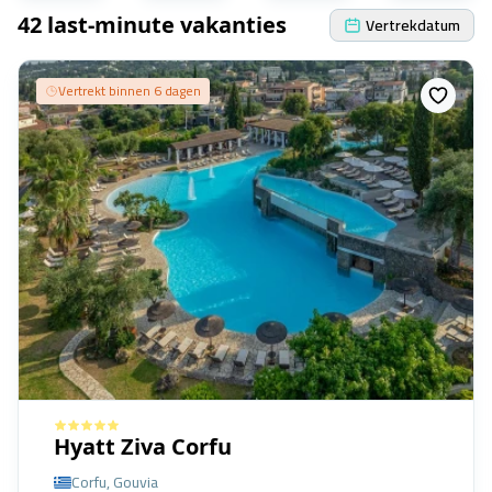
42 last-minute vakanties
Vertrekdatum
Vertrekt binnen 6 dagen
Hyatt Ziva Corfu
Corfu, Gouvia