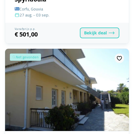
Corfu, Gouvia
27 aug. - 03 sep.
Vanafprijs p.p.
Bekijk
deal
€ 501,00
Net gevonden