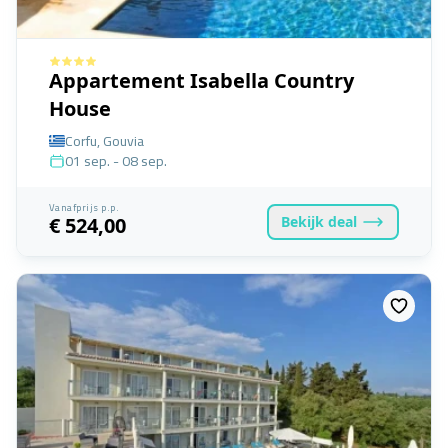
Appartement Isabella Country
House
Corfu, Gouvia
01 sep. - 08 sep.
Vanafprijs p.p.
Bekijk
deal
€ 524,00