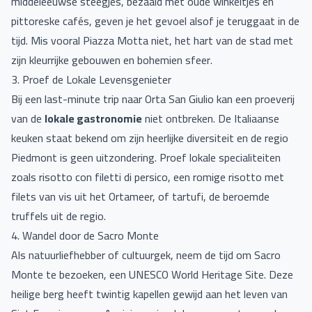
middeleeuwse steegjes, bezaaid met oude winkeltjes en
pittoreske cafés, geven je het gevoel alsof je teruggaat in de
tijd. Mis vooral Piazza Motta niet, het hart van de stad met
zijn kleurrijke gebouwen en bohemien sfeer.
3. Proef de Lokale Levensgenieter
Bij een last-minute trip naar Orta San Giulio kan een proeverij
van de
lokale gastronomie
niet ontbreken. De Italiaanse
keuken staat bekend om zijn heerlijke diversiteit en de regio
Piedmont is geen uitzondering. Proef lokale specialiteiten
zoals risotto con filetti di persico, een romige risotto met
filets van vis uit het Ortameer, of tartufi, de beroemde
truffels uit de regio.
4. Wandel door de Sacro Monte
Als natuurliefhebber of cultuurgek, neem de tijd om Sacro
Monte te bezoeken, een UNESCO World Heritage Site. Deze
heilige berg heeft twintig kapellen gewijd aan het leven van