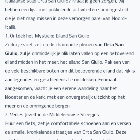
Italiaanse stad Orta San Giulio? Maak je geen zorgen, wij
hebben een lijst met prikkelende activiteiten samengesteld
die je niet mag missen in deze verborgen parel van Noord-
Italië.
1. Ontdek het Mystieke Eiland San Giulio
Zodra je voet zet op de charmante pleinen van
Orta San
Giulio
, zul je onmiddellijk je blik laten vallen op een betoverend
eiland midden in het meer: het eiland San Giulio. Pak een van
de vele beschikbare boten om dit betoverende eiland dat rijk is
aan legendes en geschiedenis te ontdekken. Eenmaal
aangekomen, wacht je een serene wandeling naar het
klooster en de kerk, met een onvergetelijk uitzicht op het
meer en de omringende bergen.
2. Verlies Jezelf in de Middeleeuwse Steegjes
Huur een fiets, zet je comfortabele schoenen aan en verken
de smalle, kronkelende straatjes van Orta San Giulio. Deze