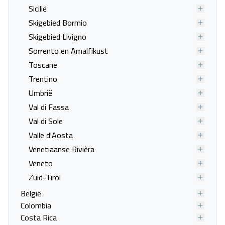
Sicilië
Valdarno
Skigebied Bormio
Last minute naar Florence
Last minute naar Ghivizzano
Skigebied Livigno
Last minute naar Lastra a
Last minute naar Lucca
Sorrento en Amalfikust
Signa
Toscane
Last minute naar Magliano in
Last minute naar Massa
Trentino
Toscana
Marittima
Umbrië
Last minute naar
Last minute naar Montaione
Val di Fassa
Monsummano Terme
Val di Sole
Last minute naar Montalto di
Last minute naar Montecarlo
Valle d'Aosta
Castro
di Lucca
Venetiaanse Rivièra
Last minute naar Montecatini
Last minute naar
Veneto
Terme
Montefiridolfi
Zuid-Tirol
Last minute naar
Last minute naar
Montepulciano
Monteriggioni
België
Colombia
Last minute naar Monteroni
Last minute naar
Costa Rica
d'Arbia
Montescudaio