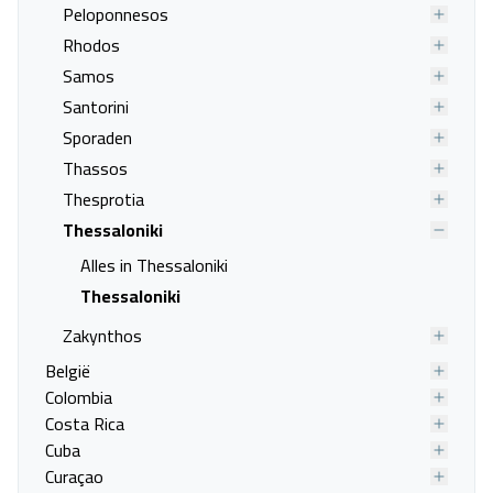
Peloponnesos
Rhodos
Metropolitan Hotel Thessaloniki
Samos
Thessaloniki, Thessaloniki
Santorini
12 nov. - 14 nov.
Sporaden
Vanafprijs p.p.
Thassos
Bekijk
deal
€ 438,00
Thesprotia
Thessaloniki
Alles in Thessaloniki
Thessaloniki
Zakynthos
België
Colombia
Costa Rica
Cuba
Curaçao