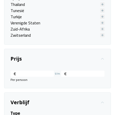
Thailand
Tunesië
Turkije
Verenigde Staten
Zuid-Afrika
Thirtynine
Zwitserland
Thessaloniki, Thessaloniki
21 nov. - 27 nov.
Vanafprijs p.p.
Prijs
Bekijk
deal
€ 496,00
€
€
t/m
Per persoon
Net gevonden
Verblijf
Type