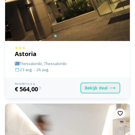
Astoria
Thessaloniki, Thessaloniki
23 aug. - 26 aug.
Vanafprijs p.p.
Bekijk
deal
€ 564,00