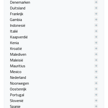
Denemarken
Duitsland
Frankrijk
Gambia
Metropolitan
Indonesië
Thessaloniki, Thessaloniki
Italië
13 nov. - 16 nov.
Kaapverdië
Kenia
Vanafprijs p.p.
Bekijk
deal
€ 463,00
Kroatië
Malediven
Maleisië
Mauritius
Mexico
Nederland
Noorwegen
Oostenrijk
Portugal
Slovenië
Spanje