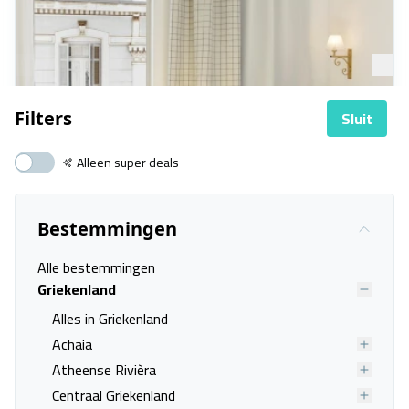
Sluit
Filters
Alleen super deals
Bestemmingen
Alle bestemmingen
Griekenland
Hotel Luxembourg
Alles in Griekenland
Thessaloniki, Thessaloniki
31 okt. - 03 nov.
Achaia
Atheense Rivièra
Vanafprijs p.p.
Centraal Griekenland
Bekijk
deal
€ 478,00