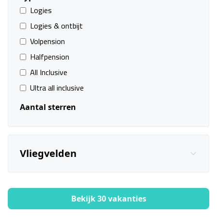
Logies
Logies & ontbijt
Volpension
Halfpension
All Inclusive
Ultra all inclusive
Aantal sterren
Hyatt Regency Thessaloniki
Vliegvelden
Thessaloniki, Thessaloniki
29 nov. - 02 dec.
Vanafprijs p.p.
Bekijk
deal
€ 766,00
Bekijk 30 vakanties
Filters