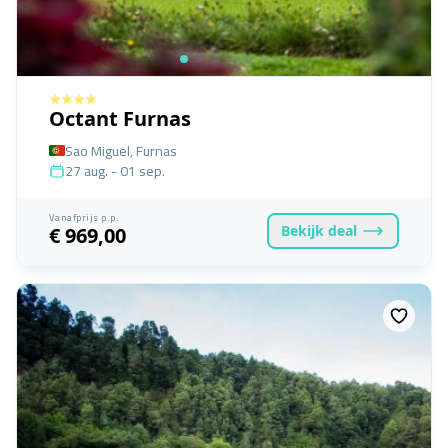
Octant Furnas
Sao Miguel, Furnas
27 aug. - 01 sep.
Vanafprijs p.p.
Bekijk
deal
€ 969,00