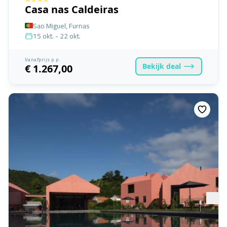
Casa nas Caldeiras
Sao Miguel, Furnas
15 okt. - 22 okt.
Vanafprijs p.p.
Bekijk
deal
€ 1.267,00