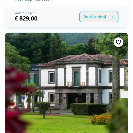
Vanafprijs p.p.
Bekijk
deal
€ 829,00