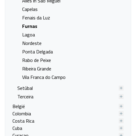
Alles in Sao Miguel
Last minute naar Cascais
Last minute naar Costa da
Capelas
Caparica
Fenais da Luz
Last minute naar Ericeira
Last minute naar Estoril
Furnas
Last minute naar Lissabon
Last minute naar Mafra
Lagoa
Last minute naar Obidos
Last minute naar Queluz
Nordeste
Last minute naar Sesimbra
Last minute naar Sintra
Ponta Delgada
Last minute naar Turcifal
Last minute naar Vila Nova De
Rabo de Peixe
Cerveira
Ribeira Grande
Last minute naar Arcos de
Last minute naar Esposende
Vila Franca do Campo
Valdevez
Last minute naar Ponte da
Last minute naar Povoa de
Setúbal
Barca
Varzim
Terceira
Last minute naar Viana do
Last minute naar Arco de Sao
België
Castelo
Jorge
Colombia
Costa Rica
Last minute naar Boaventura
Last minute naar Calheta
Cuba
Last minute naar Camacha
Last minute naar Camara do
Curaçao