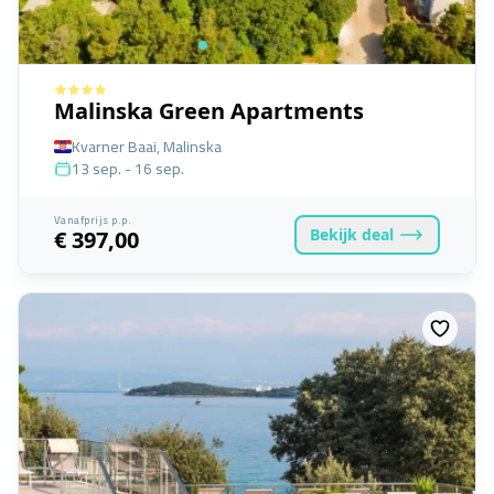
Malinska Green Apartments
Kvarner Baai, Malinska
13 sep. - 16 sep.
Vanafprijs p.p.
Bekijk
deal
€ 397,00