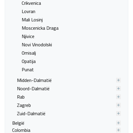
Crikvenica
Last minute naar Duće
Last minute naar Igrane
Lovran
Last minute naar Makarska
Last minute naar Seget Donji
Mali Losinj
Last minute naar Seget
Last minute naar Split
Moscenicka Draga
Vranjica
Njivice
Last minute naar Trogir
Last minute naar Tucepi
Novi Vinodolski
Last minute naar Zivogosce
Last minute naar Biograd na
Omisalj
Moru
Opatija
Last minute naar Bozava
Last minute naar Nin
Punat
Last minute naar Otok
Last minute naar Pakostane
Midden-Dalmatië
Obonjan
Noord-Dalmatië
Last minute naar Petrcane
Last minute naar Primosten
Rab
Last minute naar Sibenik
Last minute naar Skradin
Zagreb
Last minute naar Starigrad
Last minute naar Sv.Jakov i
Zuid-Dalmatië
Paklenica
Filip
België
Last minute naar Tisno
Last minute naar Vodice
Colombia
Last minute naar Zadar
Last minute naar Plitvicka