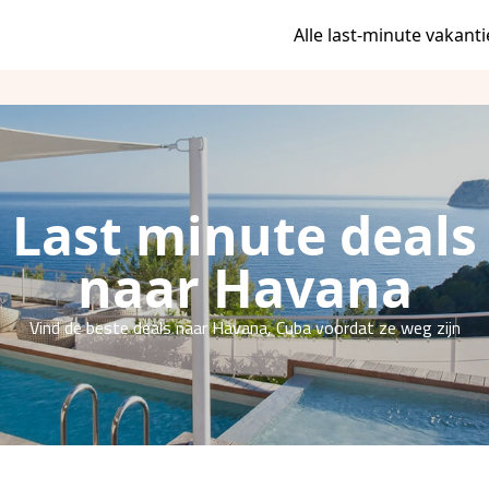
Alle last-minute vakanti
Last minute deals
naar Havana
Vind de beste deals naar Havana, Cuba voordat ze weg zijn