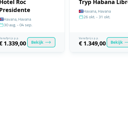
Hotel Roc
Tryp Habana Libr
Presidente
Havana, Havana
26 okt. - 31 okt.
Havana, Havana
30 aug. - 04 sep.
Vanafprijs p.p.
Vanafprijs p.p.
Bekijk
Bekijk
€ 1.339,00
€ 1.349,00