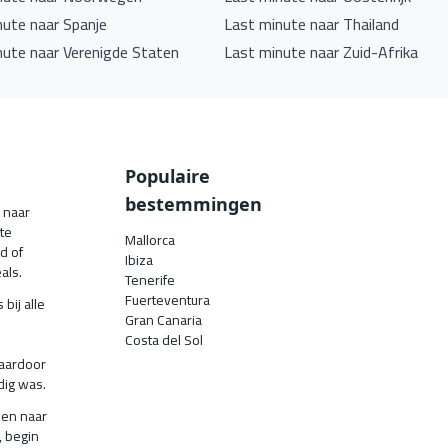
nute naar Spanje
Last minute naar Thailand
nute naar Verenigde Staten
Last minute naar Zuid-Afrika
Populaire
bestemmingen
n naar
te
Mallorca
d of
Ibiza
als.
Tenerife
Fuerteventura
bij alle
Gran Canaria
Costa del Sol
waardoor
dig was.
ken naar
, begin