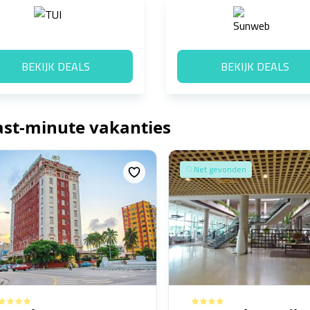
BEKIJK DEALS
BEKIJK DEALS
last-minute vakanties
Net gevonden