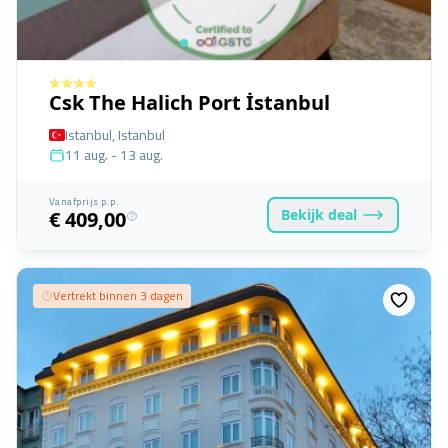
Csk The Halich Port İstanbul
Istanbul, Istanbul
11 aug. - 13 aug.
Vanafprijs p.p.
Bekijk
deal
€ 409,00
Vertrekt binnen 3 dagen