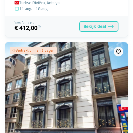
Turkse Rivièra, Antalya
11 aug. - 18 aug.
Vanafprijs p.p.
Bekijk
deal
€ 412,00
Vertrekt binnen 3 dagen