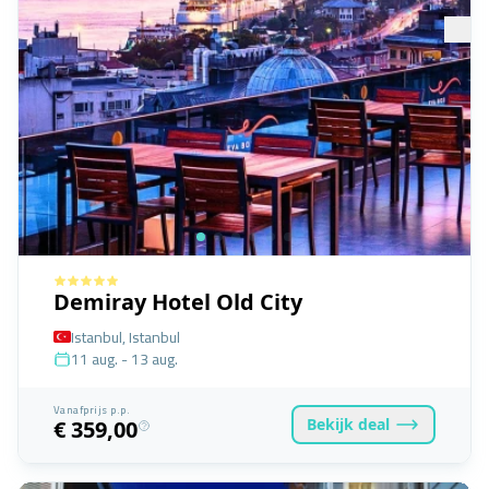
Demiray Hotel Old City
Istanbul, Istanbul
11 aug. - 13 aug.
Vanafprijs p.p.
Bekijk
deal
€ 359,00