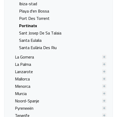
Ibiza-stad
Last minute naar Torroella De
Last minute naar Tortosa
Playa d'en Bossa
Montgrí
Port Des Torrent
Last minute naar Tossa de
Last minute naar Vielha
Portinatx
Mar
Sant Josep De Sa Talaia
Last minute naar Vilanova i la
Last minute naar Madrid
Santa Eulalia
Geltrú
Santa Eulària Des Riu
Last minute naar Albir
Last minute naar Alfaz del Pi
Last minute naar Alicante
Last minute naar Altea
La Gomera
Last minute naar Benicarló
Last minute naar Benidorm
La Palma
Last minute naar Calpe
Last minute naar Crevillent
Lanzarote
Last minute naar Guardamar
Last minute naar Puerto de
Mallorca
Del Segura
Mazarrón
Menorca
Last minute naar Aguilas
Last minute naar Alcossebre
Murcia
Last minute naar Denia
Last minute naar El Campello
Noord-Spanje
Last minute naar Oropesa del
Last minute naar Peniscola
Pyreneeën
Mar
Tenerife