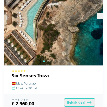
Six Senses Ibiza
Ibiza, Portinatx
13 okt. - 20 okt.
Vanafprijs p.p.
Bekijk
deal
€ 2.960,00