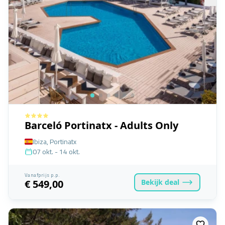
Barceló Portinatx - Adults Only
Ibiza, Portinatx
07 okt. - 14 okt.
Vanafprijs p.p.
Bekijk
deal
€ 549,00