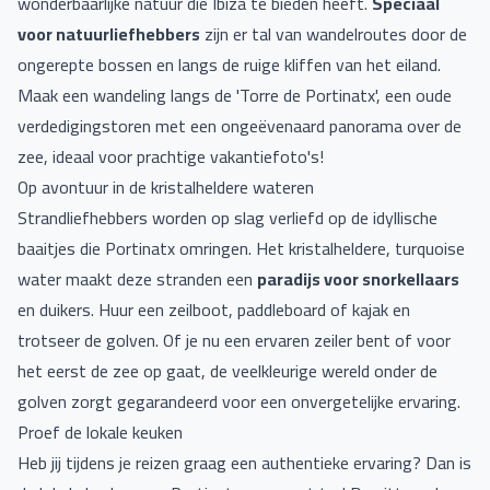
wonderbaarlijke natuur die Ibiza te bieden heeft.
Speciaal
voor natuurliefhebbers
zijn er tal van wandelroutes door de
ongerepte bossen en langs de ruige kliffen van het eiland.
Maak een wandeling langs de 'Torre de Portinatx', een oude
verdedigingstoren met een ongeëvenaard panorama over de
zee, ideaal voor prachtige vakantiefoto's!
Op avontuur in de kristalheldere wateren
Strandliefhebbers worden op slag verliefd op de idyllische
baaitjes die Portinatx omringen. Het kristalheldere, turquoise
water maakt deze stranden een
paradijs voor snorkellaars
en duikers. Huur een zeilboot, paddleboard of kajak en
trotseer de golven. Of je nu een ervaren zeiler bent of voor
het eerst de zee op gaat, de veelkleurige wereld onder de
golven zorgt gegarandeerd voor een onvergetelijke ervaring.
Proef de lokale keuken
Heb jij tijdens je reizen graag een authentieke ervaring? Dan is