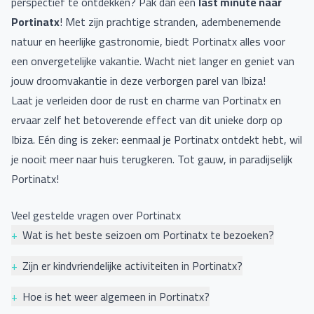
perspectief te ontdekken? Pak dan een
last minute naar
Portinatx
! Met zijn prachtige stranden, adembenemende
natuur en heerlijke gastronomie, biedt Portinatx alles voor
een onvergetelijke vakantie. Wacht niet langer en geniet van
jouw droomvakantie in deze verborgen parel van Ibiza!
Laat je verleiden door de rust en charme van Portinatx en
ervaar zelf het betoverende effect van dit unieke dorp op
Ibiza. Eén ding is zeker: eenmaal je Portinatx ontdekt hebt, wil
je nooit meer naar huis terugkeren. Tot gauw, in paradijselijk
Portinatx!
Veel gestelde vragen over Portinatx
+
Wat is het beste seizoen om Portinatx te bezoeken?
Het beste seizoen om Portinatx te bezoeken hangt af van
+
Zijn er kindvriendelijke activiteiten in Portinatx?
wat je het liefste doet op vakantie. Als je van warm weer,
Ja, Portinatx in Ibiza is een geweldige bestemming voor
zon en zwemmen houdt, dan is de zomer (juni t/m augustus)
+
Hoe is het weer algemeen in Portinatx?
gezinnen met kinderen. Er zijn veel kindvriendelijke activiteiten
de beste tijd om naar dit prachtige gebied op Ibiza te reizen.