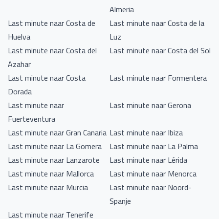
nabijgelegen dorp Sant Joan de Labritja zeker een bezoek
Almeria
zoek bent naar een plek waar het nachtleven meer
waard. Hier vind je een prachtig wit kerkje en enkele
Last minute naar Costa de
Last minute naar Costa de la
ontspannen en laid-back is, dan is Portinatx de perfecte
authentieke Spaanse barretjes.
Huelva
Luz
keuze voor jou.
Last minute naar Costa del
Last minute naar Costa del Sol
Azahar
Last minute naar Costa
Last minute naar Formentera
Dorada
Last minute naar
Last minute naar Gerona
Fuerteventura
Last minute naar Gran Canaria
Last minute naar Ibiza
Last minute naar La Gomera
Last minute naar La Palma
Last minute naar Lanzarote
Last minute naar Lérida
Last minute naar Mallorca
Last minute naar Menorca
Last minute naar Murcia
Last minute naar Noord-
Spanje
Last minute naar Tenerife