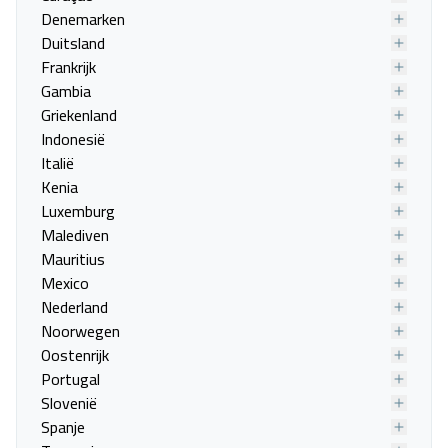
Last minute naar Tuheljske
Last minute naar Zagreb
Denemarken
Toplice
Duitsland
Frankrijk
Last minute naar Cavtat
Last minute naar Dubrovnik
Gambia
Last minute naar Kolocep
Last minute naar Lopud
Griekenland
Last minute naar Mlini
Last minute naar Orebic
Indonesië
Last minute naar Sipan
Last minute naar Slano
Italië
Last minute naar Smokvica
Last minute naar Trpanj
Kenia
Andere populaire landen
Luxemburg
Malediven
Last minute naar België
Last minute naar Colombia
Mauritius
Last minute naar Costa Rica
Last minute naar Cuba
Mexico
Last minute naar Curaçao
Last minute naar Denemarken
Nederland
Last minute naar Duitsland
Last minute naar Frankrijk
Noorwegen
Last minute naar Gambia
Last minute naar Griekenland
Oostenrijk
Last minute naar Indonesië
Last minute naar Italië
Portugal
Slovenië
Last minute naar Kenia
Last minute naar Luxemburg
Spanje
Last minute naar Malediven
Last minute naar Mauritius