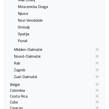
Last minute naar Seget
Last minute naar Split
Moscenicka Draga
Vranjica
Njivice
Last minute naar Trogir
Last minute naar Tucepi
Novi Vinodolski
Last minute naar Zivogosce
Last minute naar Biograd na
Omisalj
Moru
Opatija
Last minute naar Bozava
Last minute naar Nin
Punat
Last minute naar Otok
Last minute naar Pakostane
Midden-Dalmatië
Obonjan
Noord-Dalmatië
Last minute naar Petrcane
Last minute naar Primosten
Rab
Last minute naar Sibenik
Last minute naar Skradin
Zagreb
Last minute naar Starigrad
Last minute naar Sv.Jakov i
Zuid-Dalmatië
Paklenica
Filip
België
Last minute naar Tisno
Last minute naar Vodice
Colombia
Last minute naar Zadar
Last minute naar Plitvicka
Costa Rica
Jezera
Cuba
Last minute naar Lopar
Last minute naar Rab
Curaçao