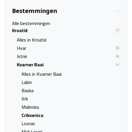
Last minute naar Tar
Last minute naar Umag
Bestemmingen
Last minute naar Vabriga
Last minute naar Valbandon
Last minute naar Vodnjan
Last minute naar Vrsar
Alle bestemmingen
Last minute naar Korcula
Last minute naar Baska
Kroatië
Last minute naar Krk
Last minute naar Malinska
Alles in Kroatië
Last minute naar Crikvenica
Last minute naar Klenovica
Hvar
Last minute naar Lovran
Last minute naar Mali Losinj
Istrië
Last minute naar Medveja
Last minute naar Moscenicka
Kvarner Baai
Draga
Alles in Kvarner Baai
Last minute naar Njivice
Last minute naar Novi
Labin
Vinodolski
Baska
Last minute naar Omisalj
Last minute naar Opatija
Krk
Last minute naar Pag
Last minute naar Punat
Malinska
Last minute naar Stara Baska
Last minute naar Brela
Crikvenica
Last minute naar Duće
Last minute naar Igrane
Lovran
Last minute naar Makarska
Last minute naar Seget Donji
Mali Losinj