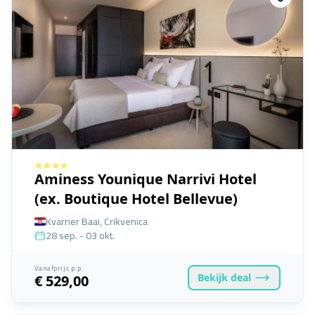
Aminess Younique Narrivi Hotel
(ex. Boutique Hotel Bellevue)
Kvarner Baai, Crikvenica
28 sep. - 03 okt.
Vanafprijs p.p.
Bekijk
deal
€ 529,00