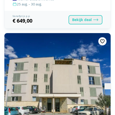
25 aug. - 30 aug.
Vanafprijs p.p.
Bekijk
deal
€ 649,00