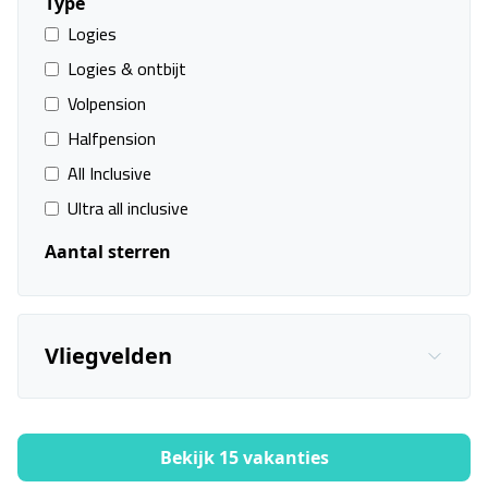
Type
aantrekkelijke aanbiedingen voor jou. Alles is netjes
Logies
georganiseerd en in een overzichtelijk formaat gezet, waardoor
het zoeken naar je ideale vakantie nog nooit zo eenvoudig was.
Logies & ontbijt
Je kan ons zien als je persoonlijke Google voor het zoeken naar
Volpension
vakanties. Weet je al precies wat je wilt? Voer het dan in, begin
Halfpension
met zoeken naar je vakantie, en boek het direct!
All Inclusive
Populaire
Ultra all inclusive
bestemmingen
Aantal sterren
Mallorca
Ibiza
Tenerife
Fuerteventura
Vliegvelden
Gran Canaria
Costa del Sol
© 2023 Lastminuteprijsknaller.nl — All rights reserved
Bekijk 15 vakanties
Filters