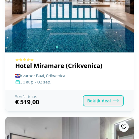
Hotel Miramare (Crikvenica)
Kvarner Baai, Crikvenica
30 aug. - 02 sep.
Vanafprijs p.p.
Bekijk
deal
€ 519,00