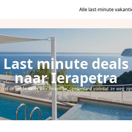
Alle last-minute vakanti
Last minute deals
naar Ierapetra
Vind de beste deals naar Ierapetra, Griekenland voordat ze weg zij