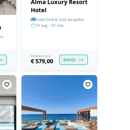
Alma Luxury Resort
Hotel
Kreta Oost & Zuid, Ierapetra
25 aug. - 01 sep.
h
ra
Vanafprijs p.p.
Bekijk
€ 579,00