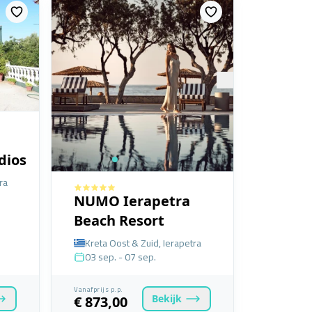
dios
ra
NUMO Ierapetra
Beach Resort
Kreta Oost & Zuid, Ierapetra
03 sep. - 07 sep.
Vanafprijs p.p.
Bekijk
€ 873,00