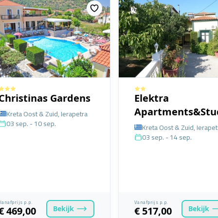
Christinas Gardens
Elektra
Apartments&Stu
Kreta Oost & Zuid, Ierapetra
03 sep. - 10 sep.
Kreta Oost & Zuid, Ierapet
03 sep. - 14 sep.
Vanafprijs p.p.
Vanafprijs p.p.
Bekijk
Bekijk
€ 469,00
€ 517,00