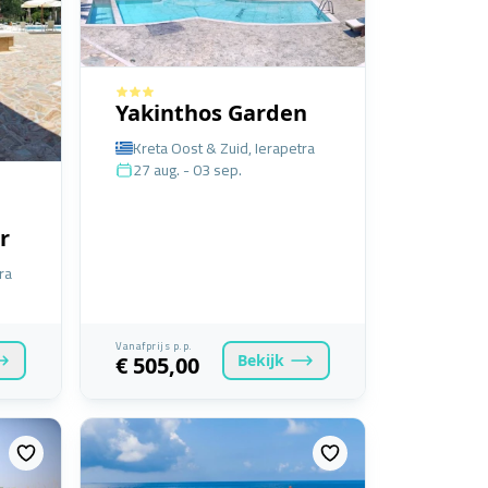
Yakinthos Garden
Kreta Oost & Zuid, Ierapetra
27 aug. - 03 sep.
r
ra
Vanafprijs p.p.
Bekijk
€ 505,00