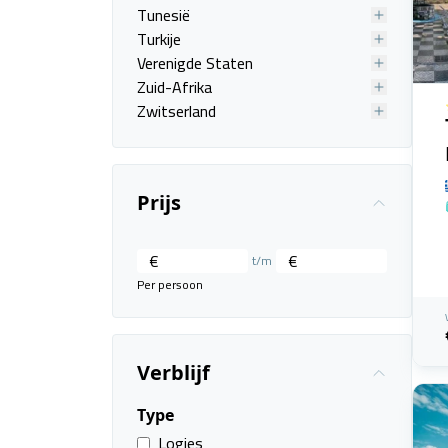
Tunesië
Turkije
Verenigde Staten
Zuid-Afrika
Zwitserland
Prijs
€
€
t/m
Per persoon
Verblijf
Type
Logies