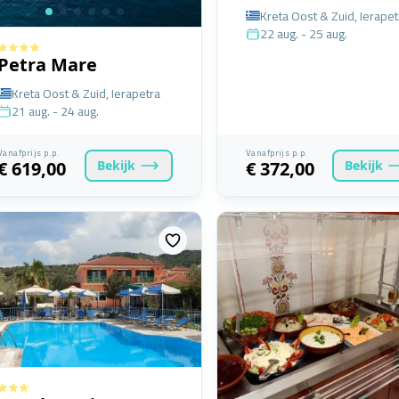
Kreta Oost & Zuid, Ierapet
22 aug. - 25 aug.
Petra Mare
Kreta Oost & Zuid, Ierapetra
21 aug. - 24 aug.
Vanafprijs p.p.
Vanafprijs p.p.
Bekijk
Bekijk
€ 619,00
€ 372,00