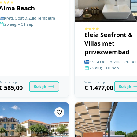
Alma Beach
Kreta Oost & Zuid, Ierapetra
25 aug. - 01 sep.
Eleia Seafront &
Villas met
privézwembad
Kreta Oost & Zuid, Ierapet
25 aug. - 01 sep.
Vanafprijs p.p.
Vanafprijs p.p.
Bekijk
Bekijk
€ 585,00
€ 1.477,00