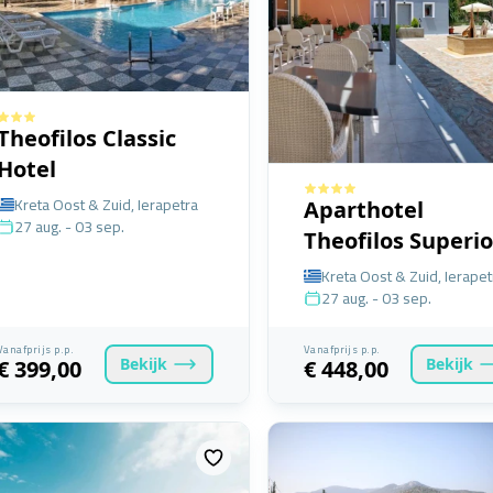
Theofilos Classic
Hotel
Kreta Oost & Zuid, Ierapetra
Aparthotel
27 aug. - 03 sep.
Theofilos Superio
Kreta Oost & Zuid, Ierapet
27 aug. - 03 sep.
Vanafprijs p.p.
Vanafprijs p.p.
Bekijk
Bekijk
€ 399,00
€ 448,00