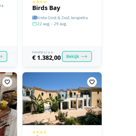
ra
Birds Bay
Kreta Oost & Zuid, Ierapetra
22 aug. - 29 aug.
Vanafprijs p.p.
Bekijk
€ 1.382,00