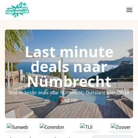
Last minute
deals naar
Nümbrecht
Vind de beste deals naar Nümbrecht, Duitsland voordat ze
weg zijn