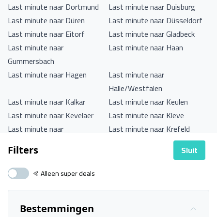
Last minute naar Dortmund
Last minute naar Duisburg
Last minute naar Düren
Last minute naar Düsseldorf
Last minute naar Eitorf
Last minute naar Gladbeck
Last minute naar
Last minute naar Haan
Gummersbach
Last minute naar Hagen
Last minute naar
Halle/Westfalen
Last minute naar Kalkar
Last minute naar Keulen
Last minute naar Kevelaer
Last minute naar Kleve
Last minute naar
Last minute naar Krefeld
Königswinter
Sluit
Filters
Last minute naar Lippstadt
Last minute naar Lüdenscheid
Last minute naar Meckenheim
Last minute naar Medebach
Alleen super deals
Last minute naar Meschede
Last minute naar Monheim
Am Rhein
Bestemmingen
Last minute naar Niederkassel
Last minute naar Nieheim