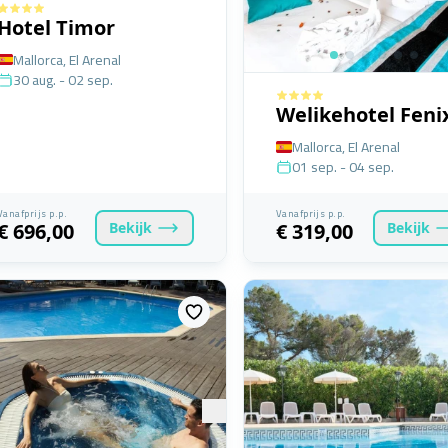
Hotel Timor
Mallorca, El Arenal
30 aug. - 02 sep.
Welikehotel Feni
Mallorca, El Arenal
01 sep. - 04 sep.
Vanafprijs p.p.
Vanafprijs p.p.
Bekijk
Bekijk
€ 696,00
€ 319,00