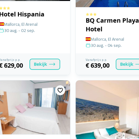
Hotel Hispania
BQ Carmen Playa
Mallorca, El Arenal
Hotel
30 aug. - 02 sep.
Mallorca, El Arenal
30 aug. - 04 sep.
Vanafprijs p.p.
Vanafprijs p.p.
Bekijk
Bekijk
€ 629,00
€ 639,00