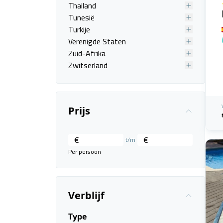
Thailand
Tunesië
Turkije
Verenigde Staten
Zuid-Afrika
Zwitserland
Prijs
€
€
t/m
Per persoon
Verblijf
Type