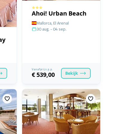
Ahoi! Urban Beach
Mallorca, El Arenal
30 aug. - 04 sep.
ay
Vanafprijs p.p.
Bekijk
€ 539,00