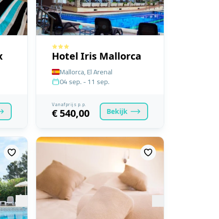
x
Hotel Iris Mallorca
Mallorca, El Arenal
04 sep. - 11 sep.
Vanafprijs p.p.
Bekijk
€ 540,00