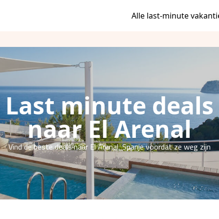
Alle last-minute vakanti
Last minute deals
naar El Arenal
Vind de beste deals naar El Arenal, Spanje voordat ze weg zijn