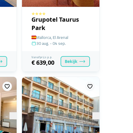
Grupotel Taurus
Park
Mallorca, El Arenal
30 aug. - 04 sep.
Vanafprijs p.p.
Bekijk
€ 639,00