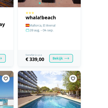
whala!beach
ay
Mallorca, El Arenal
28 aug. - 04 sep.
Vanafprijs p.p.
Bekijk
€ 339,00