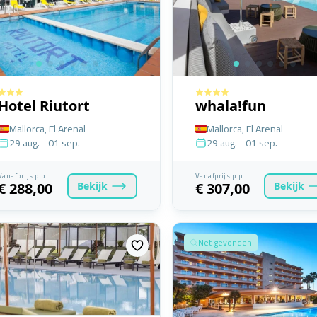
Hotel Riutort
whala!fun
Mallorca, El Arenal
Mallorca, El Arenal
29 aug. - 01 sep.
29 aug. - 01 sep.
Vanafprijs p.p.
Vanafprijs p.p.
Bekijk
Bekijk
€ 288,00
€ 307,00
Net gevonden