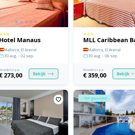
Hotel Manaus
MLL Caribbean B
Mallorca, El Arenal
Mallorca, El Arenal
30 aug. - 02 sep.
30 aug. - 06 sep.
Vanafprijs p.p.
Vanafprijs p.p.
Bekijk
Bekijk
€ 273,00
€ 359,00
Net gevonden