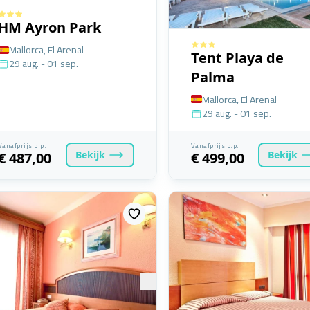
HM Ayron Park
Mallorca, El Arenal
Tent Playa de
29 aug. - 01 sep.
Palma
Mallorca, El Arenal
29 aug. - 01 sep.
Vanafprijs p.p.
Vanafprijs p.p.
Bekijk
Bekijk
€ 487,00
€ 499,00