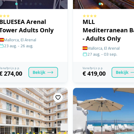
BLUESEA Arenal
MLL
Tower Adults Only
Mediterranean B
- Adults Only
Mallorca, El Arenal
23 aug. - 26 aug.
Mallorca, El Arenal
27 aug. - 03 sep.
Vanafprijs p.p.
Vanafprijs p.p.
Bekijk
Bekijk
€ 274,00
€ 419,00