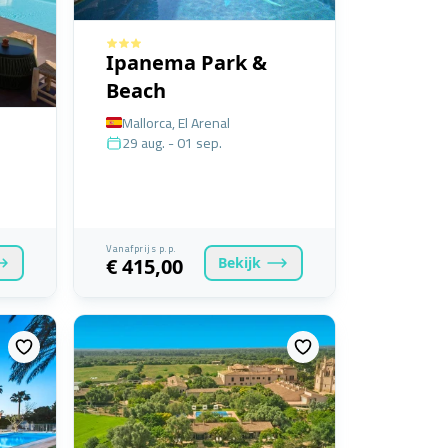
Ipanema Park &
Beach
Mallorca, El Arenal
29 aug. - 01 sep.
Vanafprijs p.p.
Bekijk
€ 415,00