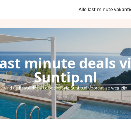
Alle last-minute vakanti
ast minute deals v
Suntip.nl
Vind de beste deals te boeken via Suntip.nl voordat ze weg zijn