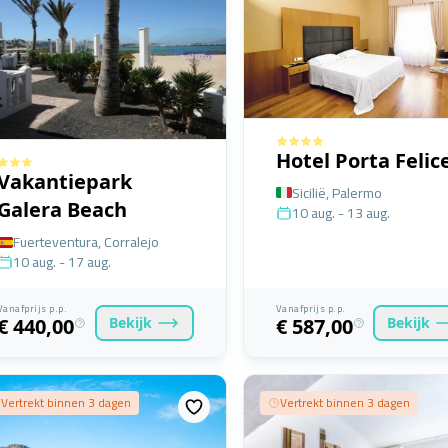
Hotel Porta Felic
Vakantiepark
Sicilië, Palermo
Galera Beach
10 aug. - 13 aug.
Fuerteventura, Corralejo
10 aug. - 17 aug.
Vanafprijs p.p.
Vanafprijs p.p.
Bekijk
Bekijk
€ 440,00
€ 587,00
Vertrekt binnen 3 dagen
Vertrekt binnen 3 dagen