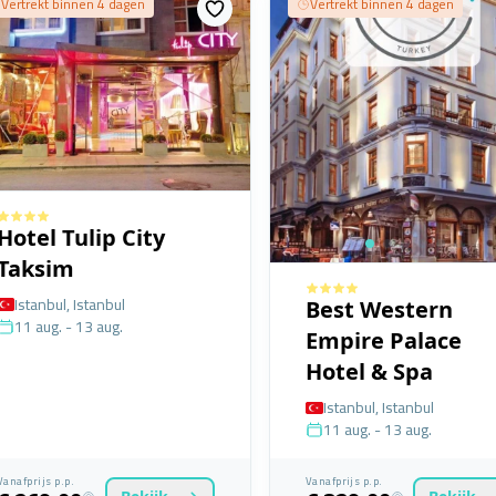
Vertrekt binnen 4 dagen
Vertrekt binnen 4 dagen
Hotel Tulip City
Taksim
Istanbul, Istanbul
Best Western
11 aug. - 13 aug.
Empire Palace
Hotel & Spa
Istanbul, Istanbul
11 aug. - 13 aug.
Vanafprijs p.p.
Vanafprijs p.p.