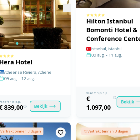
Hilton Istanbul
Bomonti Hotel &
Conference Cent
Istanbul, Istanbul
09 aug. - 11 aug.
Hera Hotel
Atheense Rivièra, Athene
09 aug. - 12 aug.
Vanafprijs p.p.
€
Bekijk
Vanafprijs p.p.
Bekijk
€ 839,00
1.097,00
Vertrekt binnen 3 dagen
Vertrekt binnen 3 dagen