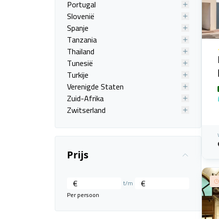
Portugal
Slovenië
Spanje
Tanzania
Thailand
Tunesië
Turkije
Verenigde Staten
Zuid-Afrika
Zwitserland
Prijs
€
€
t/m
Per persoon