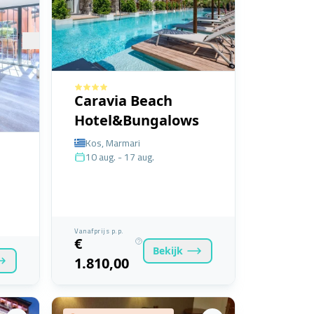
Caravia Beach
Hotel&Bungalows
Kos, Marmari
10 aug. - 17 aug.
Vanafprijs p.p.
€
Bekijk
1.810,00