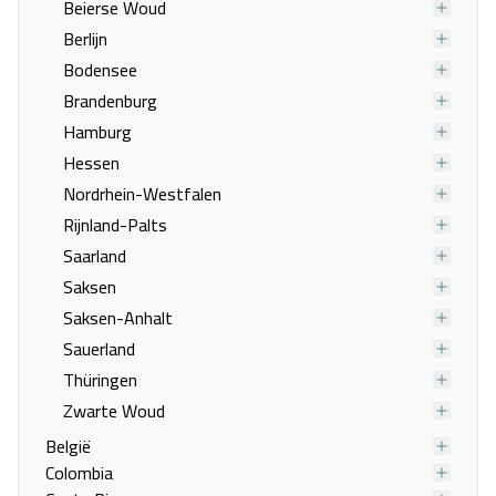
Beierse Woud
Weissenhäuser Strand
Berlijn
Last minute naar Andernach
Last minute naar Boppard
Bodensee
Last minute naar Kestert
Last minute naar Lahnstein
Brandenburg
Last minute naar Rüdesheim
Last minute naar St. Goar
Hamburg
Last minute naar Altenahr
Last minute naar Bad Bertrich
Hessen
Last minute naar Bad Breisig
Last minute naar Bad
Nordrhein-Westfalen
Dürkheim
Rijnland-Palts
Last minute naar Bad
Last minute naar Bendorf
Saarland
Neuenahr
Saksen
Last minute naar Bingen
Last minute naar Diez
Saksen-Anhalt
Last minute naar Ediger-Eller
Last minute naar Fleringen
Sauerland
Last minute naar Gillenfeld
Last minute naar Hamm
Thüringen
Last minute naar Kyllburg
Last minute naar Landau in der
Zwarte Woud
Pfalz
België
Last minute naar Mainz
Last minute naar Bexbach
Colombia
Last minute naar Bosen
Last minute naar Gersheim