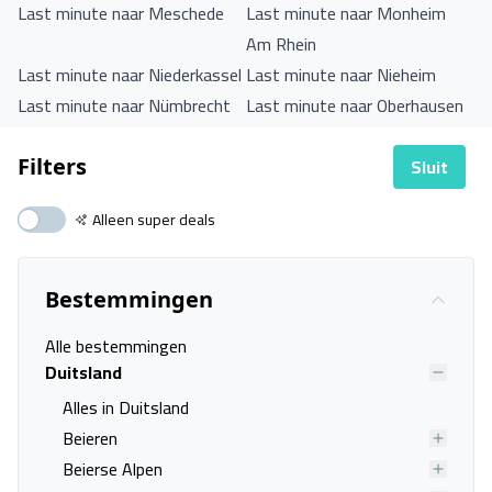
Last minute naar Meschede
Last minute naar Monheim
Am Rhein
Last minute naar Niederkassel
Last minute naar Nieheim
Last minute naar Nümbrecht
Last minute naar Oberhausen
Last minute naar Olsberg
Last minute naar Paderborn
Last minute naar Rietberg
Last minute naar Schieder-
Sluit
Filters
Schwalenberg
Alleen super deals
Last minute naar Schloß
Last minute naar
Holte-Stukenbrock
Schmallenberg
Last minute naar Siegen
Last minute naar Velbert
Bestemmingen
Last minute naar Wenden-
Last minute naar Werl
Alle bestemmingen
Brün
Duitsland
Last minute naar Wesel
Last minute naar Wesseling
Alles in Duitsland
Last minute naar
Last minute naar Winterberg
Beieren
Willebadessen
Beierse Alpen
Last minute naar Wuppertal
Last minute naar