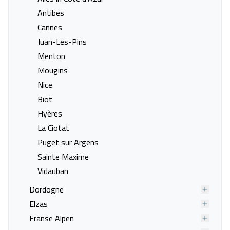
Last minute naar Jausiers
Last minute naar La Chapelle-
Antibes
d'Abondance
Cannes
Last minute naar La Clusaz
Last minute naar La Feclaz
Juan-Les-Pins
Last minute naar La Norma
Last minute naar La Plagne
Menton
Last minute naar La Salle les
Last minute naar La Toussuire
Mougins
Alpes
Nice
Last minute naar Lathuile
Last minute naar Le Bourg-
Biot
D'Oisans
Hyères
Last minute naar Le Corbier
Last minute naar Le Grand
La Ciotat
Bornand
Puget sur Argens
Last minute naar Le Lauzet-
Last minute naar Les Carroz
Sainte Maxime
Ubaye
d'Araches
Vidauban
Last minute naar Les Coches
Last minute naar Les
Dordogne
Contamines-Montjoie
Elzas
Last minute naar Les Deux
Last minute naar Les Gets
Franse Alpen
Alpes