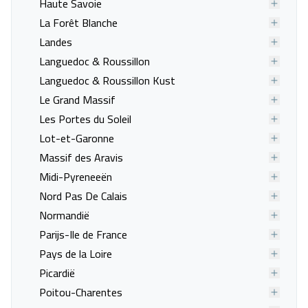
Haute Savoie
Last minute naar Les Houches
Last minute naar Les
La Forêt Blanche
Menuires
Landes
Last minute naar Les Orres
Last minute naar Les Saisies
Languedoc & Roussillon
Last minute naar Les Vigneaux
Last minute naar Mâcot la
Languedoc & Roussillon Kust
Plagne
Le Grand Massif
Last minute naar Megève
Last minute naar Méribel-
Les Portes du Soleil
Mottaret
Lot-et-Garonne
Last minute naar Monetier-
Last minute naar Montchavin
Massif des Aravis
les-Bains
Midi-Pyreneeën
Last minute naar
Last minute naar Morillon
Nord Pas De Calais
Montgenèvre
Normandië
Last minute naar Morzine
Last minute naar Orcières
Parijs-Ile de France
Merlette
Pays de la Loire
Last minute naar Passy
Last minute naar Plagne 1800
Picardië
Last minute naar Plagne
Last minute naar Plagne
Poitou-Charentes
Bellecôte
Centre