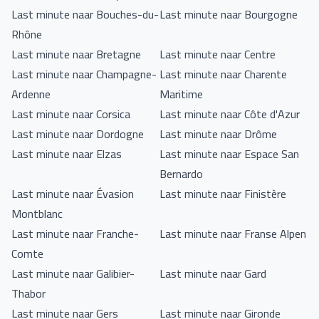
specifieke data en prijzen, raad ik je aan de officiële
Last minute naar Bouches-du-
Last minute naar Bourgogne
ervoor te zorgen dat het aan je behoeften voldoet. Wat je
toeristische website van Roquebrune sur Argens te
Rhône
ook zoekt, er is zeker iets voor jou beschikbaar in het
raadplegen.
Last minute naar Bretagne
Last minute naar Centre
prachtige Roquebrune sur Argens.
Last minute naar Champagne-
Last minute naar Charente
Ardenne
Maritime
Last minute naar Corsica
Last minute naar Côte d'Azur
Last minute naar Dordogne
Last minute naar Drôme
Last minute naar Elzas
Last minute naar Espace San
Bernardo
Last minute naar Évasion
Last minute naar Finistère
Montblanc
Last minute naar Franche-
Last minute naar Franse Alpen
Comte
Last minute naar Galibier-
Last minute naar Gard
Thabor
Last minute naar Gers
Last minute naar Gironde