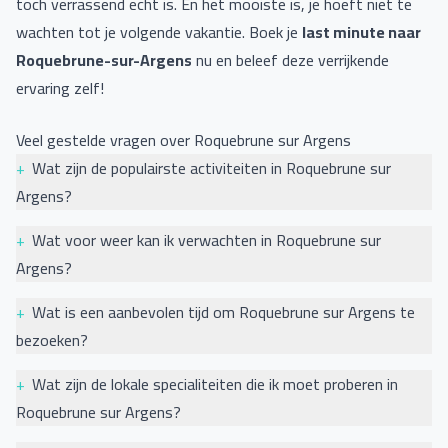
toch verrassend echt is. En het mooiste is, je hoeft niet te
wachten tot je volgende vakantie. Boek je
last minute naar
Roquebrune-sur-Argens
nu en beleef deze verrijkende
ervaring zelf!
Veel gestelde vragen over Roquebrune sur Argens
+
Wat zijn de populairste activiteiten in Roquebrune sur
Argens?
Roquebrune-sur-Argens is een prachtige plek waar je kunt
+
Wat voor weer kan ik verwachten in Roquebrune sur
genieten van diverse activiteiten. Een van de populairste
Argens?
activiteiten is het bezoeken van de historische oude stad
Roquebrune-sur-Argens, gelegen in het zuiden van Frankrijk,
met zijn prachtige middeleeuwse architectuur.
+
Wat is een aanbevolen tijd om Roquebrune sur Argens te
staat bekend om zijn mediterrane klimaat. Dit betekent dat je
Avontuurliefhebbers kunnen genieten van wandelen of
bezoeken?
kunt genieten van warme, droge zomers en milde, natte
fietsen in de Roquebrune-rots, een van de meest
Roquebrune-sur-Argens, gelegen in de Franse Riviera, kent
winters. In de zomermaanden (juli tot september) liggen de
+
Wat zijn de lokale specialiteiten die ik moet proberen in
emblematische plekken van de regio. Daarnaast is deze regio
een mediterraan klimaat wat het tot een aangename
gemiddelde dagtemperaturen vaak tussen de 25 en 30
Roquebrune sur Argens?
ook beroemd om zijn wijngaarden, dus een wijnproeverijtour
bestemming maakt gedurende het grootste deel van het jaar.
graden Celsius. Onweersbuien kunnen soms voorkomen, maar
In Roquebrune sur Argens, een schilderachtig dorpje in het