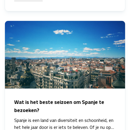
rijke geschiedenis, adembenemende landschappen,
heerlijke keuken en warme gastvrijheid, biedt Sicilië
een onvergetelijke vakantie-ervaring voor iedereen
die op zoek is naar avontuur, ontspanning of
culturele ontdekkingen. Of je nu de oude ruïnes wilt
verkennen, wilt ontspannen op prachtige stranden,
of wilt genieten van de verrukkelijke Siciliaanse
gerechten, dit artikel neemt je mee op een reis door
enkele van de meest opwindende en betoverende
activiteiten die je kunt ondernemen tijdens je
vakantie op dit prachtige eiland. Sicilië wacht op je
om zijn geheimen te ontdekken en zijn schatten te
verkennen.
Wat is het beste seizoen om Spanje te
bezoeken?
Spanje is een land van diversiteit en schoonheid, en
het hele jaar door is er iets te beleven. Of je nu op