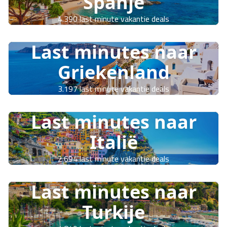
Spanje
4.390 last minute vakantie deals
Last minutes naar
Griekenland
3.197 last minute vakantie deals
Last minutes naar
Italië
2.694 last minute vakantie deals
Last minutes naar
Turkije