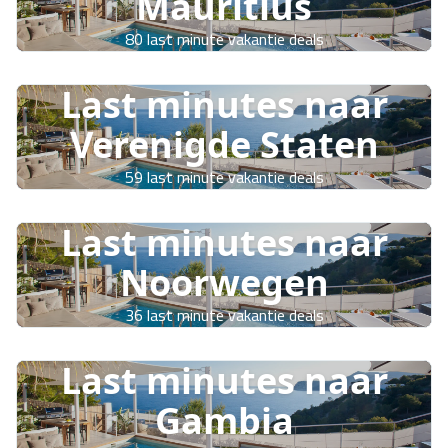
Mauritius
80 last minute vakantie deals
Last minutes naar
Verenigde Staten
59 last minute vakantie deals
Last minutes naar
Noorwegen
36 last minute vakantie deals
Last minutes naar
Gambia