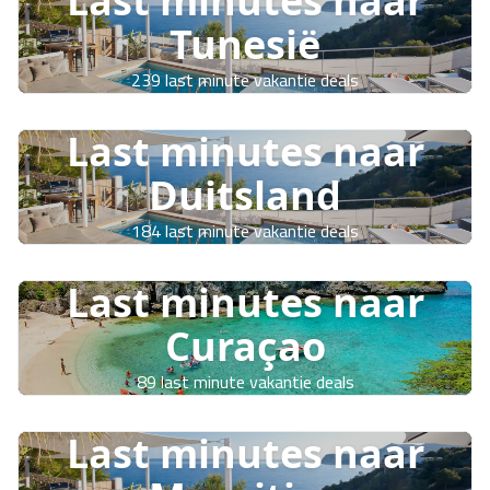
Last minutes naar
Tunesië
239 last minute vakantie deals
Last minutes naar
Duitsland
184 last minute vakantie deals
Last minutes naar
Curaçao
89 last minute vakantie deals
Last minutes naar