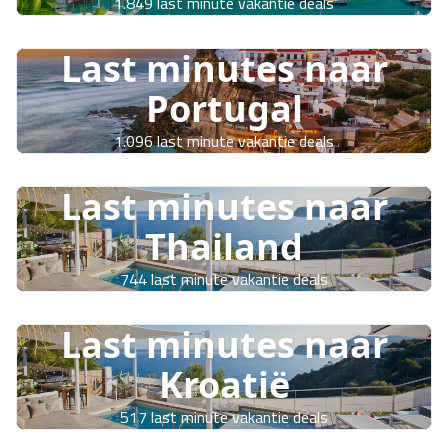
1.849 last minute vakantie deals
Last minutes naar
Portugal
1.096 last minute vakantie deals
Last minutes naar
Thailand
744 last minute vakantie deals
Last minutes naar
Kroatië
517 last minute vakantie deals