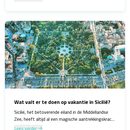
majestueuze bergtoppen klimt, of door afgelegen
woestijnen trekt, er is een hike voor elke
avontuurlijke ziel. Hier zijn de top 10 beste hikes in
de wereld die je minstens één keer in je leven zou
moeten ervaren.
Wat valt er te doen op vakantie in Sicilië?
Sicilië, het betoverende eiland in de Middellandse
Zee, heeft altijd al een magische aantrekkingskracht
gehad op reizigers van over de hele wereld. Met zijn
Lees verder