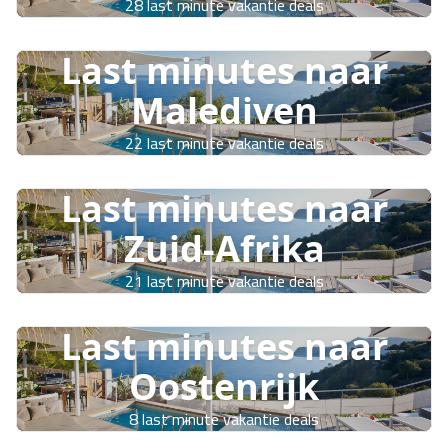
28 last minute vakantie deals
Last minutes naar
Malediven
22 last minute vakantie deals
Last minutes naar
Zuid-Afrika
21 last minute vakantie deals
Last minutes naar
Oostenrijk
8 last minute vakantie deals