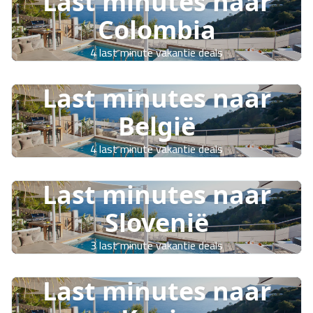
Last minutes naar
Colombia
4 last minute vakantie deals
Last minutes naar
België
4 last minute vakantie deals
Last minutes naar
Slovenië
3 last minute vakantie deals
Last minutes naar