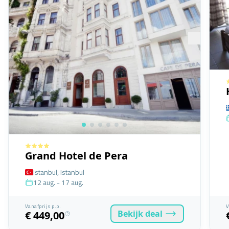
Grand Hotel de Pera
Istanbul, Istanbul
12 aug. - 17 aug.
Vanafprijs p.p.
V
Bekijk
deal
€ 449,00