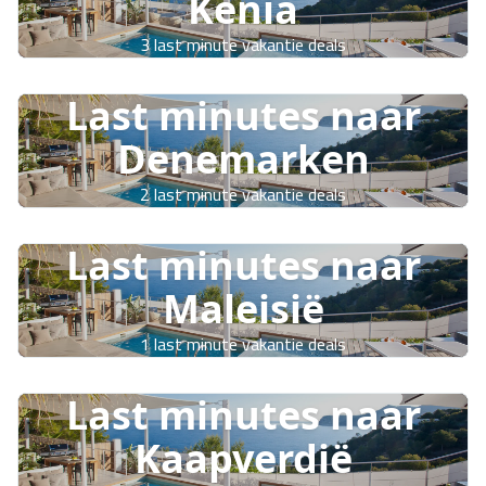
Kenia
3 last minute vakantie deals
Last minutes naar
Denemarken
2 last minute vakantie deals
Last minutes naar
Maleisië
1 last minute vakantie deals
Last minutes naar
Kaapverdië