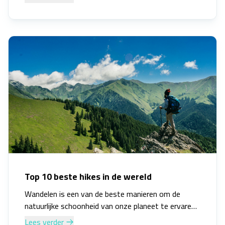
Top 10 beste hikes in de wereld
Wandelen is een van de beste manieren om de
natuurlijke schoonheid van onze planeet te ervaren.
Of je nu door dichte bossen loopt, langs
Lees verder