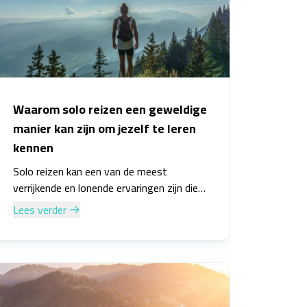
paradijselijke eiland.
Waarom solo reizen een geweldige
manier kan zijn om jezelf te leren
kennen
Solo reizen kan een van de meest
verrijkende en lonende ervaringen zijn die
je kunt hebben. Het is een kans om uit je
Lees verder
comfortzone te stappen, nieuwe mensen
te ontmoeten en jezelf te leren kennen op
manieren die je misschien niet had
verwacht. In dit artikel zullen we kijken
naar waarom solo reizen een geweldige
manier kan zijn om jezelf te leren kennen.