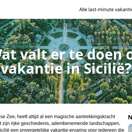
Alle last-minute vakanti
at valt er te doen 
vakantie in Sicilië?
N
se Zee, heeft altijd al een magische aantrekkingskracht 
et zijn rijke geschiedenis, adembenemende landschappen, 
cilië een onvergetelijke vakantie-ervaring voor iedereen die 