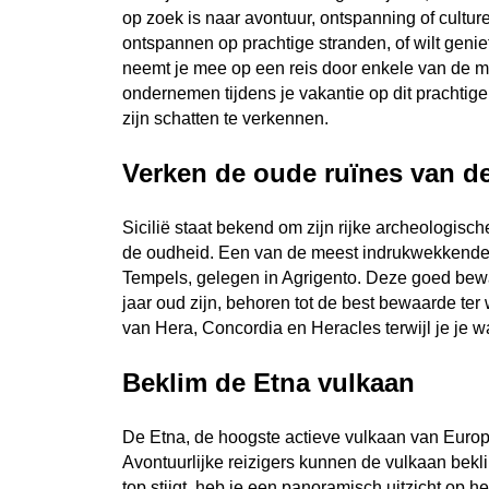
op zoek is naar avontuur, ontspanning of culture
ontspannen op prachtige stranden, of wilt geniete
neemt je mee op een reis door enkele van de me
ondernemen tijdens je vakantie op dit prachtige
zijn schatten te verkennen.
Verken de oude ruïnes van de
Sicilië staat bekend om zijn rijke archeologisch
de oudheid. Een van de meest indrukwekkende ar
Tempels, gelegen in Agrigento. Deze goed be
jaar oud zijn, behoren tot de best bewaarde te
van Hera, Concordia en Heracles terwijl je je w
Beklim de Etna vulkaan
De Etna, de hoogste actieve vulkaan van Europa
Avontuurlijke reizigers kunnen de vulkaan beklim
top stijgt, heb je een panoramisch uitzicht op he