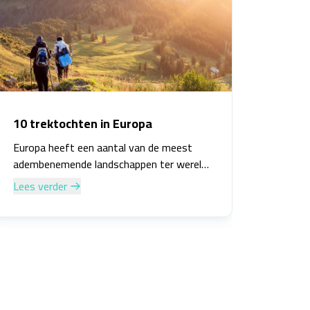
10 trektochten in Europa
Europa heeft een aantal van de meest
adembenemende landschappen ter wereld
en wat is een betere manier om deze te
Lees verder
ervaren dan met een trektocht? Hier zijn
10 van de beste trektochten in Europa: