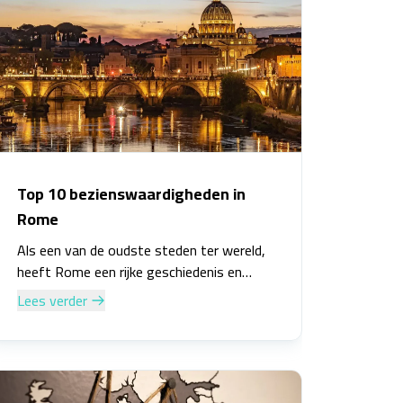
Top 10 bezienswaardigheden in
Rome
Als een van de oudste steden ter wereld,
heeft Rome een rijke geschiedenis en
cultureel erfgoed. Van oude ruïnes tot
Lees verder
prachtige kunstwerken en architectuur,
deze stad heeft voor elk wat wils. Of je
nu een liefhebber bent van geschiedenis,
kunst, eten of gewoon van het genieten
van de sfeer van een levendige stad,