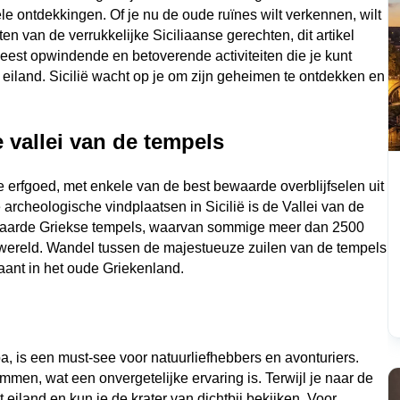
le ontdekkingen. Of je nu de oude ruïnes wilt verkennen, wilt 
n van de verrukkelijke Siciliaanse gerechten, dit artikel 
est opwindende en betoverende activiteiten die je kunt 
 eiland. Sicilië wacht op je om zijn geheimen te ontdekken en 
 vallei van de tempels 
e erfgoed, met enkele van de best bewaarde overblijfselen uit 
cheologische vindplaatsen in Sicilië is de Vallei van de 
waarde Griekse tempels, waarvan sommige meer dan 2500 
r wereld. Wandel tussen de majestueuze zuilen van de tempels 
aant in het oude Griekenland.
, is een must-see voor natuurliefhebbers en avonturiers. 
men, wat een onvergetelijke ervaring is. Terwijl je naar de 
t eiland en kun je de krater van dichtbij bekijken. Voor 