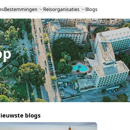
es
Bestemmingen
Reisorganisaties
Blogs
op
ieuwste blogs