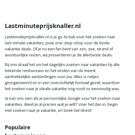
of gewoon van het genieten van de sfeer van
een levendige stad, Rome zal je niet
teleurstellen. Hier zijn de top 10
bezienswaardigheden die je niet mag missen
a
Lastminuteprijsknaller.nl
tijdens je bezoek aan deze prachtige stad.
Lastminuteprijsknaller.nl is je go-to hub voor het zoeken naar
last-minute vakanties, jouw one-stop-shop voor de beste
vakantie deals. Of je nu een fan bent van zon, zee, strand of
avontuurlijke reizen, wij presenteren je de allerbeste deals.
Bij ons draait het om het dagelijks zoeken naar vakanties bij alle
bekende reisbureaus en het vinden van de meest
aantrekkelijke aanbiedingen voor jou. Alles is netjes
georganiseerd en in een overzichtelijk formaat gezet, waardoor
het zoeken naar je ideale vakantie nog nooit zo eenvoudig was.
Je kan ons zien als je persoonlijke Google voor het zoeken naar
vakanties. Weet je al precies wat je wilt? Voer het dan in, begin
met zoeken naar je vakantie, en boek het direct!
Populaire