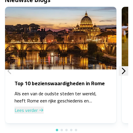
Top 10 bezienswaardigheden in Rome
Als een van de oudste steden ter wereld,
heeft Rome een rijke geschiedenis en
cultureel erfgoed. Van oude ruïnes tot
Lees verder
prachtige kunstwerken en architectuur, deze
stad heeft voor elk wat wils. Of je nu een
liefhebber bent van geschiedenis, kunst, eten